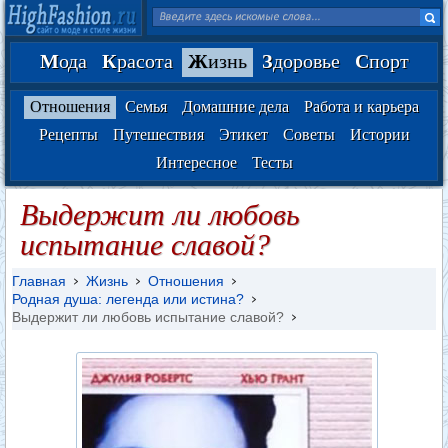
М
ода
К
расота
Ж
изнь
З
доровье
С
порт
Отношения
Семья
Домашние дела
Работа и карьера
Рецепты
Путешествия
Этикет
Советы
Истории
Интересное
Тесты
Выдержит ли любовь
испытание славой?
Главная
Жизнь
Отношения
Родная душа: легенда или истина?
Выдержит ли любовь испытание славой?