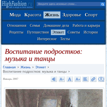
М
ода
К
расота
Ж
изнь
З
доровье
С
порт
Отношения
Семья
Домашние дела
Работа и карьера
Рецепты
Путешествия
Этикет
Советы
Истории
Интересное
Тесты
Воспитание подростков:
музыка и танцы
Главная
Жизнь
Этикет
Воспитание подростков: музыка и танцы
0
Январь 2007