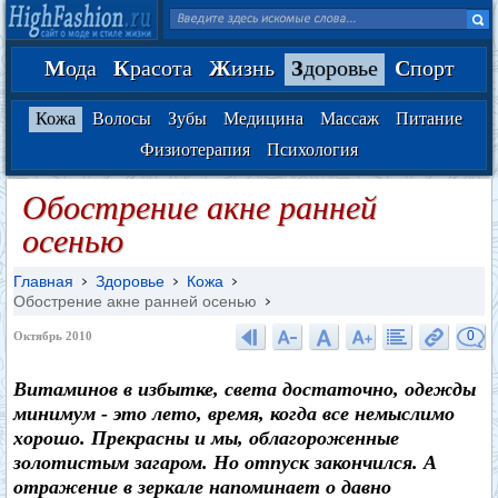
М
ода
К
расота
Ж
изнь
З
доровье
С
порт
Кожа
Волосы
Зубы
Медицина
Массаж
Питание
Физиотерапия
Психология
Обострение акне ранней
осенью
Главная
Здоровье
Кожа
Обострение акне ранней осенью
0
Октябрь 2010
Витаминов в избытке, света достаточно, одежды
минимум - это лето, время, когда все немыслимо
хорошо. Прекрасны и мы, облагороженные
золотистым загаром. Но отпуск закончился. А
отражение в зеркале напоминает о давно