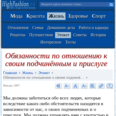
М
ода
К
расота
Ж
изнь
З
доровье
С
порт
Отношения
Семья
Домашние дела
Работа и карьера
Рецепты
Путешествия
Этикет
Советы
Истории
Интересное
Тесты
Обязанности по отношению к
своим подчинённым и прислуге
Главная
Жизнь
Этикет
Обязанности по отношению к своим подчинё…
0
Январь 2007
Мы должны заботиться обо всех людях, которые
вследствие каких-либо обстоятельств находятся в
зависимости от нас, о своих подчиненных и о
прислуге. Мы должны управлять ими с кротостью и