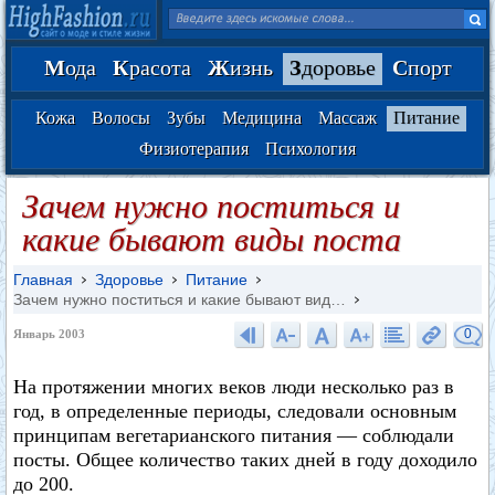
М
ода
К
расота
Ж
изнь
З
доровье
С
порт
Кожа
Волосы
Зубы
Медицина
Массаж
Питание
Физиотерапия
Психология
Зачем нужно поститься и
какие бывают виды поста
Главная
Здоровье
Питание
Зачем нужно поститься и какие бывают вид…
0
Январь 2003
На протяжении многих веков люди несколько раз в
год, в определенные периоды, следовали основным
принципам вегетарианского питания — соблюдали
посты. Общее количество таких дней в году доходило
до 200.