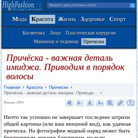
М
ода
К
расота
Ж
изнь
З
доровье
С
порт
Косметика
Лицо
Пластическая хирургия
Маникюр и педикюр
Прически
Причёска - важная деталь
имиджа. Приводим в порядок
волосы
Главная
Красота
Прически
Причёска - важная деталь имиджа. Приводи…
0
Январь 2004
Ничто так успешно не завершает последние штрихи
общей картины (или ваш внешний вид), как удачная
прическа. На фотографии модный наряд может быть
безупречным, макияж блестящим, но если