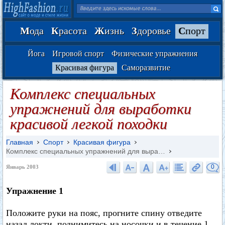
М
ода
К
расота
Ж
изнь
З
доровье
С
порт
Йога
Игровой спорт
Физические упражнения
Красивая фигура
Саморазвитие
Комплекс специальных
упражнений для выработки
красивой легкой походки
Главная
Спорт
Красивая фигура
Комплекс специальных упражнений для выра…
0
Январь 2003
Упражнение 1
Положите руки на пояс, прогните спину отведите
назад локти, поднимитесь на носочки и в течение 1