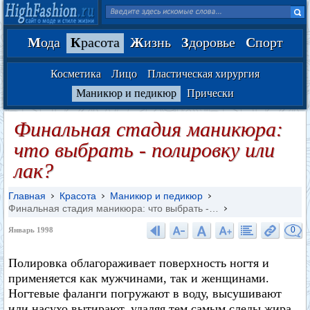
М
ода
К
расота
Ж
изнь
З
доровье
С
порт
Косметика
Лицо
Пластическая хирургия
Маникюр и педикюр
Прически
Финальная стадия маникюра:
что выбрать - полировку или
лак?
Главная
Красота
Маникюр и педикюр
Финальная стадия маникюра: что выбрать -…
0
Январь 1998
Полировка облагораживает поверхность ногтя и
применяется как мужчинами, так и женщинами.
Ногтевые фаланги погружают в воду, высушивают
или насухо вытирают, удаляя тем самым следы жира.