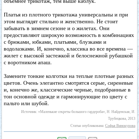
объемнее трикотаж, тем выше каблук.
Платья из плотного трикотажа универсальны и при
этом выглядят стильно и женственно. Не стоит
забывать в зимнем сезоне и о жилетах. Они
предоставляют широкую возможность в комбинациях
с брюками, юбками, платьями, блузками и
водолазками. И, конечно, классика во все времена —
жилет с высокой застежкой и белоснежной рубашкой
с воротником апаш.
Замените тонкие колготки на теплые плотные разных
цветов. Очень элегантно смотрятся серые, сиреневые
и, конечно же, классические черные, подобранные в
тон основной одежде и гармонирующие по цвету с
пальто или шубой.
Источник: «Маленькие секреты большого гардероба», Н. Найденская, И.
Трубецкова, 2013
Статья опубликована:
Софья Винокурова