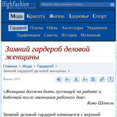
М
ода
К
расота
Ж
изнь
З
доровье
С
порт
Гардероб
Платья
Обувь
Аксессуары
Украшения
Парфюмерия
Советы
История
Мужчинам
Зимний гардероб деловой
женщины
Главная
Мода
Гардероб
Зимний гардероб деловой женщины
0
Январь 2013
«Женщина должна быть гусеницей на работе и
бабочкой после окончания рабочего дня».
Коко Шанель
Зимний деловой гардероб начинается с верхней