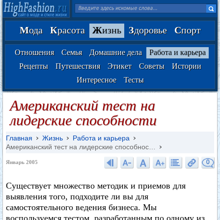
М
ода
К
расота
Ж
изнь
З
доровье
С
порт
Отношения
Семья
Домашние дела
Работа и карьера
Рецепты
Путешествия
Этикет
Советы
Истории
Интересное
Тесты
Американский тест на
лидерские способности
Главная
Жизнь
Работа и карьера
Американский тест на лидерские способнос…
0
Январь 2005
Существует множество методик и приемов для
выявления того, подходите ли вы для
самостоятельного ведения бизнеса. Мы
воспользуемся тестом, разработанным по одному из