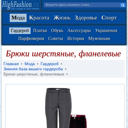
М
ода
К
расота
Ж
изнь
З
доровье
С
порт
Гардероб
Платья
Обувь
Аксессуары
Украшения
Парфюмерия
Советы
История
Мужчинам
Брюки шерстяные, фланелевые
Главная
Мода
Гардероб
Зимняя база вашего гардероба
Брюки шерстяные, фланелевые