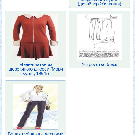
(дизайнер Живанши)
Мини-платье из
Устройство брюк
шерстяного джерси (Мэри
Куант, 1964г)
Белая рубашка с черными