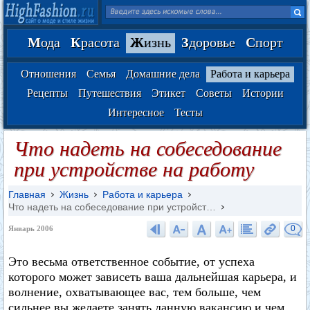
М
ода
К
расота
Ж
изнь
З
доровье
С
порт
Отношения
Семья
Домашние дела
Работа и карьера
Рецепты
Путешествия
Этикет
Советы
Истории
Интересное
Тесты
Что надеть на собеседование
при устройстве на работу
Главная
Жизнь
Работа и карьера
Что надеть на собеседование при устройст…
0
Январь 2006
Это весьма ответственное событие, от успеха
которого может зависеть ваша дальнейшая карьера, и
волнение, охватывающее вас, тем больше, чем
сильнее вы желаете занять данную вакансию и чем