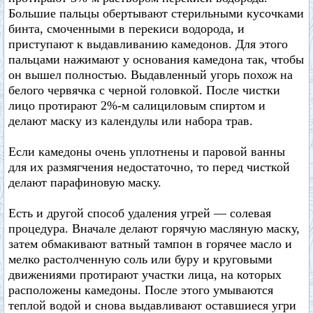
Большие пальцы обертывают стерильными кусочками
бинта, смоченными в перекиси водорода, и
приступают к выдавливанию камедонов. Для этого
пальцами нажимают у основания камедона так, чтобы
он вышел полностью. Выдавленный угорь похож на
белого червячка с черной головкой. После чистки
лицо протирают 2%-м салициловым спиртом и
делают маску из календулы или набора трав.
Если камедоны очень уплотнены и паровой ванны
для их размягчения недостаточно, то перед чисткой
делают парафиновую маску.
Есть и другой способ удаления угрей — солевая
процедура. Вначале делают горячую масляную маску,
затем обмакивают ватный тампон в горячее масло и
мелко растолченную соль или буру и круговыми
движениями протирают участки лица, на которых
расположены камедоны. После этого умываются
теплой водой и снова выдавливают оставшиеся угри