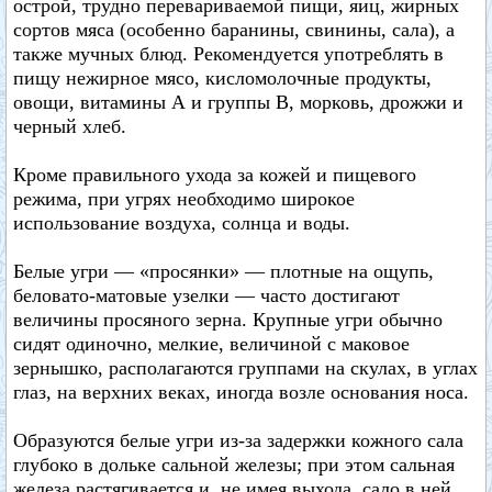
острой, трудно перевариваемой пищи, яиц, жирных
сортов мяса (особенно баранины, свинины, сала), а
также мучных блюд. Рекомендуется употреблять в
пищу нежирное мясо, кисломолочные продукты,
овощи, витамины А и группы В, морковь, дрожжи и
черный хлеб.
Кроме правильного ухода за кожей и пищевого
режима, при угрях необходимо широкое
использование воздуха, солнца и воды.
Белые угри — «просянки» — плотные на ощупь,
беловато-матовые узелки — часто достигают
величины просяного зерна. Крупные угри обычно
сидят одиночно, мелкие, величиной с маковое
зернышко, располагаются группами на скулах, в углах
глаз, на верхних веках, иногда возле основания носа.
Образуются белые угри из-за задержки кожного сала
глубоко в дольке сальной железы; при этом сальная
железа растягивается и, не имея выхода, сало в ней