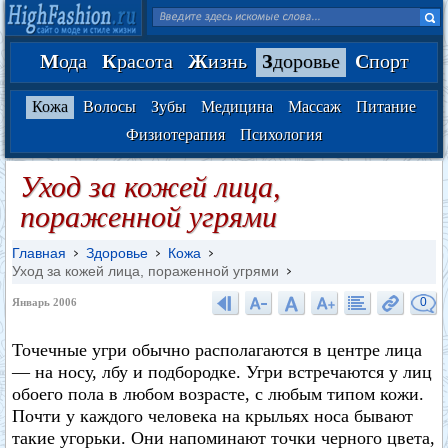
М
ода
К
расота
Ж
изнь
З
доровье
С
порт
Кожа
Волосы
Зубы
Медицина
Массаж
Питание
Физиотерапия
Психология
Уход за кожей лица,
пораженной угрями
Главная
Здоровье
Кожа
Уход за кожей лица, пораженной угрями
0
Январь 2006
Точечные угри обычно располагаются в центре лица
— на носу, лбу и подбородке. Угри встречаются у лиц
обоего пола в любом возрасте, с любым типом кожи.
Почти у каждого человека на крыльях носа бывают
такие угорьки. Они напоминают точки черного цвета,