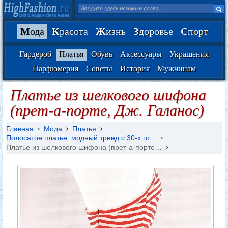
М
ода
К
расота
Ж
изнь
З
доровье
С
порт
Гардероб
Платья
Обувь
Аксессуары
Украшения
Парфюмерия
Советы
История
Мужчинам
Платье из шелкового шифона
(прет-а-порте, Дж. Галанос)
Главная
Мода
Платья
Полосатое платье: модный тренд с 30-х го…
Платье из шелкового шифона (прет-а-порте…