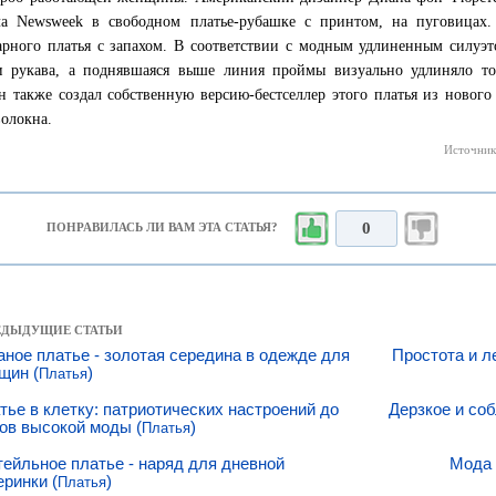
а Newsweek в свободном платье-рубашке с принтом, на пуговицах.
арного платья с запахом. В соответствии с модным удлиненным силуэ
 рукава, а поднявшаяся выше линия проймы визуально удлиняло то
н также создал собственную версию-бестселлер этого платья из нового
олокна.
Источник
0
ПОНРАВИЛАСЬ ЛИ ВАМ ЭТА СТАТЬЯ?
РЕДЫДУЩИЕ СТАТЬИ
аное платье - золотая середина в одежде для
Простота и ле
щин (
)
Платья
тье в клетку: патриотических настроений до
Дерзкое и со
ов высокой моды (
)
Платья
тейльное платье - наряд для дневной
Мода 
еринки (
)
Платья