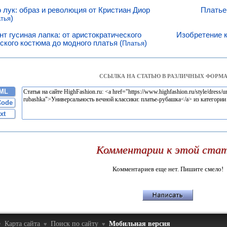
 лук: образ и революция от Кристиан Диор
Платье
)
тья
нт гусиная лапка: от аристократического
Изобретение к
ского костюма до модного платья (
)
Платья
ССЫЛКА НА СТАТЬЮ В РАЗЛИЧНЫХ ФОРМА
ML
Code
xt
Комментарии к этой ста
Комментариев еще нет. Пишите смело!
Карта сайта
Поиск по сайту
Мобильная версия
♥
♥
♥