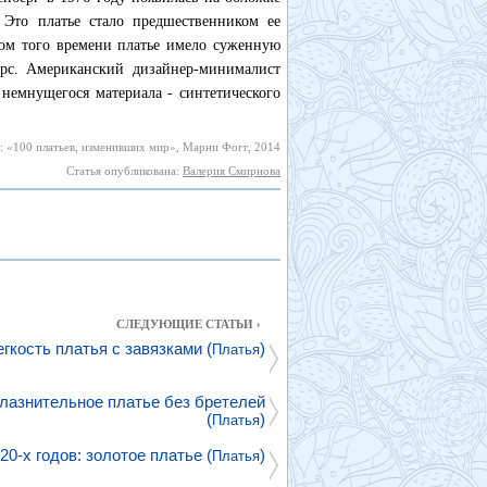
 Это платье стало предшественником ее
том того времени платье имело суженную
рс. Американский дизайнер-минималист
 немнущегося материала - синтетического
: «100 платьев, изменивших мир», Марни Фогг, 2014
Статья опубликована:
Валерия Смирнова
СЛЕДУЮЩИЕ СТАТЬИ ›
гкость платья с завязками (
)
Платья
блазнительное платье без бретелей
(
)
Платья
20-х годов: золотое платье (
)
Платья