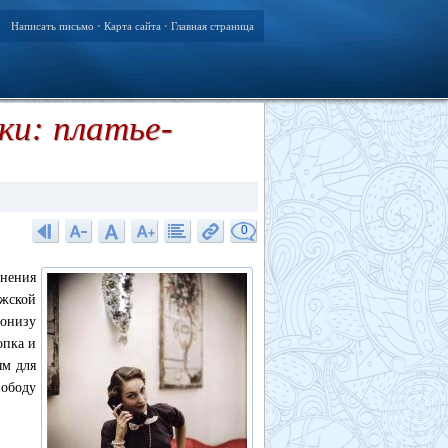
Написать письмо
Карта сайта
Главная страница
•
•
ки: платье-
0
инения
жской
донизу
опка и
ым для
вободу