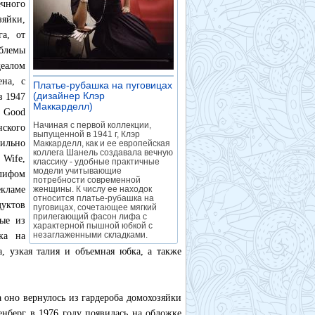
чного
зяйки,
а, от
блемы
еалом
ена, с
Платье-рубашка на пуговицах
(дизайнер Клэр
в 1947
Маккарделл)
»
е Good
Начиная с первой коллекции,
ского
выпущенной в 1941 г, Клэр
вильно
Маккарделл, как и ее европейская
коллега Шанель создавала вечную
 Wife,
классику - удобные практичные
модели учитывающие
лифом
потребности современной
екламе
женщины. К числу ее находок
относится платье-рубашка на
уктов
пуговицах, сочетающее мягкий
прилегающий фасон лифа с
ные из
характерной пышной юбкой с
незаглаженными складками.
ка на
а, узкая талия и объемная юбка, а также
 оно вернулось из гардероба домохозяйки
берг в 1976 году появилась на обложке