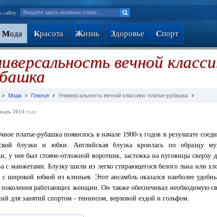
о сайту:
М
ода
К
расота
Ж
изнь
З
доровье
С
порт
иверсальность вечной класси
убашка
Мода
Платья
Универсальность вечной классики: платье-рубашка
варь 2014
года
чное платье-рубашка появилось в начале 1900-х годов в результате соед
йской блузки и юбки. Английская блузка кроилась по образцу му
и, у нее был стояче-отложной воротник, застежка на пуговицы сверху 
ва с манжетами. Блузку шили из легко стирающегося белого льна или хл
 с широкой юбкой из клиньев. Этот ансамбль оказался наиболее удобн
 поколения работающих женщин. Он также обеспечивал необходимую с
ий для занятий спортом - теннисом, верховой ездой и гольфом.