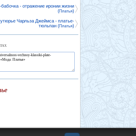
-бабочка - отражение иронии жизни
(
)
Платья
утюрье Чарльза Джеймса - платье-
тюльпан (
)
Платья
ТАХ
тье