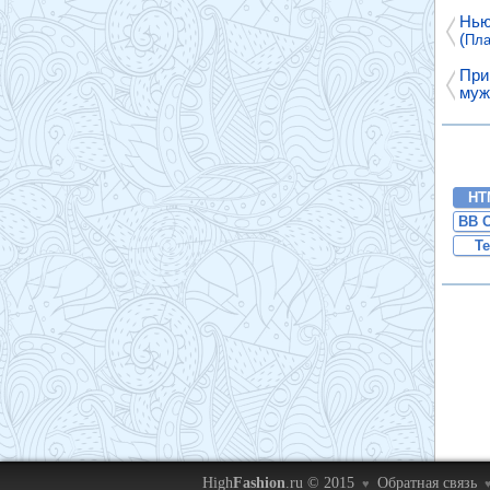
Нью
(
Пла
При
муж
HT
BB 
Te
High
Fashion
.ru © 2015
Обратная связь
♥