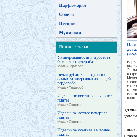
П
арфюмерия
С
оветы
И
стория
М
ужчинам
Плат
Похожие статьи
дета
(мод
Универсальность и простота
базового гардероба
Верб
амери
Мода
›
Гардероб
Эшли,
вопро
Белая рубашка — одна из
Meyer
самых универсальных вещей
хара
гардероба
своег
Мода
›
Гардероб
карма
манже
Идеальное весеннее вечернее
ворот
платье
Мода
›
Советы
пугови
Идеальное летнее вечернее
дополн
платье
Мода
›
Советы
Смысло
Идеальное осеннее вечернее
платье
в гард