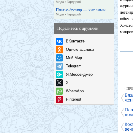
Мода
›
Гардероб
журнал
Платье-футляр — хит зимы
легенд
Мода
›
Гардероб
юбку и
Холсто
Поделитесь с друзьями
микров
ВКонтакте
Одноклассники
Мой Мир
Telegram
Я.Мессенджер
X
‹ П
WhatsApp
Вяз
Pinterest
жен
Пла
дом
Кок
веч