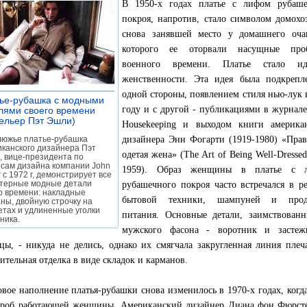
В 1950-х годах платье с лифом рубаше
покроя, напротив, стало символом домохо
снова занявшей место у домашнего очаг
которого ее оторвали насущные про
военного времени. Платье стало ид
женственности. Эта идея была подкрепл
одной стороны, появлением стиля нью-лук 
ье-рубашка с модными
году и с другой - публикациями в журнал
лями своего времени
ельер Пэт Эшли)
»
Housekeeping и выходом книги американ
люжье платье-рубашка
дизайнера Энн Фогарти (1919-1980) «Пра
канского дизайнера Пэт
одетая жена» (The Art of Being Well-Dressed
 вице-президента по
сам дизайна компании John
1959). Образ женщины в платье с 
 с 1972 г, демонстрирует все
ктерные модные детали
рубашечного покроя часто встречался в р
о времени: накладные
бытовой техники, шампуней и прод
ны, двойную строчку на
тах и удлиненные уголки
питания. Основные детали, заимствован
ника.
мужского фасона - воротник и застеж
цы, - никуда не делись, однако их смягчала закругленная линия плеч
ительная отделка в виде складок и карманов.
вое наполнение платья-рубашки снова изменилось в 1970-х годах, когда
ероб работающей женщины. Американский дизайнер Диана фон Фюрстен