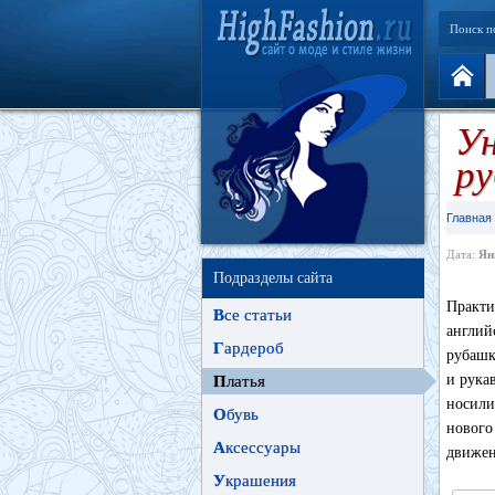
Поиск п
Ун
р
Главная
Дата:
Ян
Подразделы сайта
Практи
В
се статьи
англи
Г
ардероб
рубашк
и рука
П
латья
носили
О
бувь
нового
А
ксессуары
движен
У
крашения