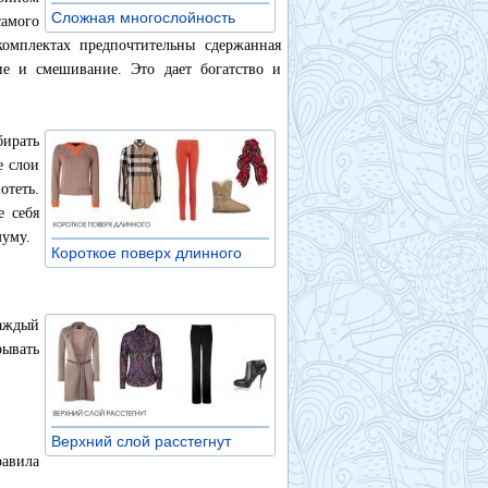
Сложная многослойность
»
самого
омплектах предпочтительны сдержанная
ие и смешивание. Это дает богатство и
бирать
е слои
теть.
е себя
муму.
Короткое поверх длинного
»
каждый
рывать
Верхний слой расстегнут
»
равила