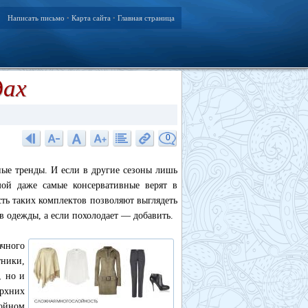
Написать письмо
Карта сайта
Главная страница
•
•
дах
0
ые тренды. И если в другие сезоны лишь
мой даже самые консервативные верят в
ть таких комплектов позволяют выглядеть
в одежды, а если похолодает — добавить.
ачного
тники,
, но и
ерхних
ойном