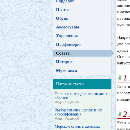
Г
ардероб
компле
П
латья
нижне
О
бувь
цветов
чувств
А
ксессуары
У
крашения
Наприм
две ве
П
арфюмерия
лучше 
С
оветы
Остано
И
стория
капуст
М
ужчинам
1
Похожие статьи
Если о
послед
Главные ингредиенты зимних
образов
нижние
Мода
›
Гардероб
Выбор зимних шапок и их
2
классификация
Мода
›
Гардероб
Если в
Морской стиль в женских
необяз