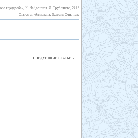
го гардероба», Н. Найденская, И. Трубецкова, 2013
Статья опубликована:
Валерия Смирнова
СЛЕДУЮЩИЕ СТАТЬИ ›