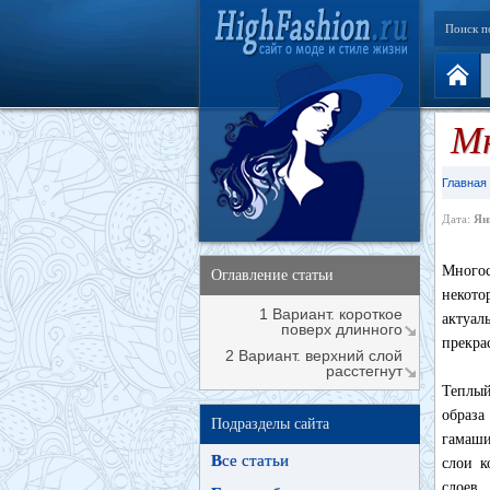
Поиск п
Мн
Главная
Дата:
Ян
Многос
Оглавление статьи
некото
1 Вариант. короткое
актуал
поверх длинного
прекра
2 Вариант. верхний слой
расстегнут
Теплый
образа
Подразделы сайта
гамаши
В
се статьи
слои к
слоев