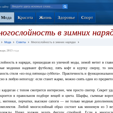
о сайту:
М
ода
К
расота
Ж
изнь
З
доровье
С
порт
огослойность в зимних наря
Мода
Советы
Многослойность в зимних нарядах
варь 2013
года
лойность в нарядах, пришедшая из уличной моды, зимой метит в главн
рые модники надевают футболку, пять кофт и куртку сверху, то зи
ьность стиля «из-под пятницы суббота». Практичность и функциональнос
сно в любую непогоду: если станет жарко, можно снять один из предмето
 кардиган с топом смотрится интереснее, чем просто свитер. Секрет уд
 кроется в правильном подборе вещей и цвета. Шарфы, съемные воро
, митенки, перчатки, высокие сапоги — не только модные дополнения
омплектов. Любой многослойный образ состоит как минимум из 3 в
 одежды. Наряд должен делать фигуру стройной. Если в многосл