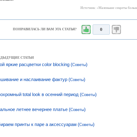
Источник: «Маленькие секреты большо
0
ПОНРАВИЛАСЬ ЛИ ВАМ ЭТА СТАТЬЯ?
РЕДЫДУЩИЕ СТАТЬИ
й яркие расцветки color blocking (
)
Советы
шивание и наслаивание фактур (
)
Советы
охромный total look в осенний период (
)
Советы
альное летнее вечернее платье (
)
Советы
ираем принты к паре а аксессуарам (
)
Советы