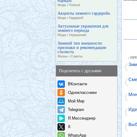
нарядах
Мода
›
Платья
Акценты зимнего гардероба
Мода
›
Гардероб
Актуальные украшения для
зимнего периода
Мода
›
Украшения
Зимний тип внешности:
признаки и рекомендации
стилиста
Жизнь
›
Советы
‹ П
Зимо
Поделитесь с друзьями
Сме
ВКонтакте
Одноклассники
Мон
Мой Мир
Иде
Telegram
Я.Мессенджер
Выб
X
WhatsApp