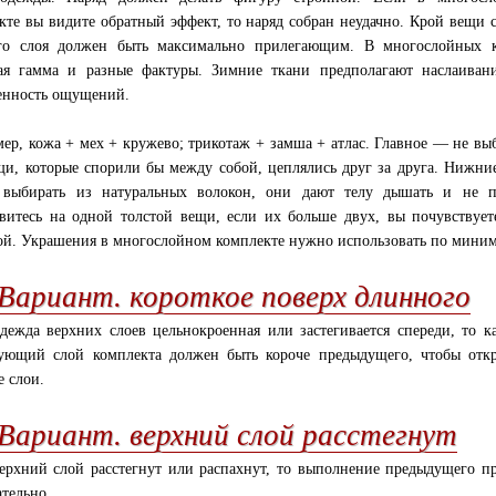
кте вы видите обратный эффект, то наряд собран неудачно. Крой вещи 
го слоя должен быть максимально прилегающим. В многослойных к
ая гамма и разные фактуры. Зимние ткани предполагают наслаиван
енность ощущений.
ер, кожа + мех + кружево; трикотаж + замша + атлас. Главное — не вы
щи, которые спорили бы между собой, цеплялись друг за друга. Нижни
выбирать из натуральных волокон, они дают телу дышать и не по
витесь на одной толстой вещи, если их больше двух, вы почувствует
ой. Украшения в многослойном комплекте нужно использовать по мини
 Вариант. короткое поверх длинного
дежда верхних слоев цельнокроенная или застегивается спереди, то 
ующий слой комплекта должен быть короче предыдущего, чтобы отк
 слои.
 Вариант. верхний слой расстегнут
ерхний слой расстегнут или распахнут, то выполнение предыдущего п
ательно.