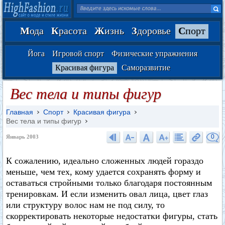
М
ода
К
расота
Ж
изнь
З
доровье
С
порт
Йога
Игровой спорт
Физические упражнения
Красивая фигура
Саморазвитие
Вес тела и типы фигур
Главная
Спорт
Красивая фигура
Вес тела и типы фигур
0
Январь 2003
К сожалению, идеально сложенных людей гораздо
меньше, чем тех, кому удается сохранять форму и
оставаться стройными только благодаря постоянным
тренировкам. И если изменить овал лица, цвет глаз
или структуру волос нам не под силу, то
скорректировать некоторые недостатки фигуры, стать