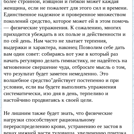
более стройной, изящной и гибкой может каждая
женщина, если не пожалеет для этого сил и времени.
Единственное надежное и проверенное множеством
поколений средство, которое может ей в этом помочь
— физические упражнения. К сожалению, многих
приходится убеждать в их пользе и действенности и
по сей день. Нам часто не хватает терпения,
выдержки и характера, наконец Позволим себе дать
вам один совет: собираясь вот уже в который раз
начать регулярно делать гимнастику, не надейтесь на
мгновенное свершение чуда, отбросьте мысль о том,
что результат будет заметен немедленно. Это
волшебное средство"действует постепенно и при
условии, если вы будете выполнять упражнения
систематически, изо дня в день, терпеливо и
настойчиво продвигаясь к своей цели.
Не лишним также будет знать, что физические
нагрузки способствуют рациональному
перераспределению крови, устранению ее застоя в
венах нижней части туловища, увеличению притока