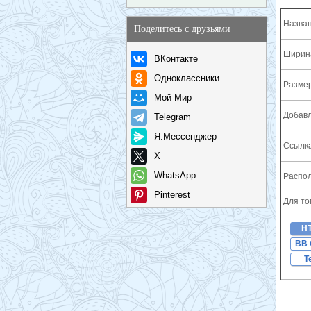
Назван
Поделитесь с друзьями
Ширина
ВКонтакте
Одноклассники
Разме
Мой Мир
Добавл
Telegram
Я.Мессенджер
Ссылка
X
WhatsApp
Распол
Pinterest
Для то
H
BB 
T