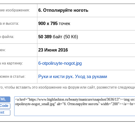
6. Отполируйте ноготь
ие изображения:
900 x 795
точек
 и высота:
50 389
байт (50 Кб)
р файла:
23 Июня 2016
ен:
6-otpoliruyte-nogot.jpg
 на картинку:
Руки и кисти рук. Уход за руками
ожен в статье:
го, чтобы вставить это изображение на форум или сайт, разместите следующи
TML
Code
ext