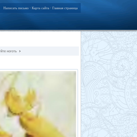
Написать письмо
Карта сайта
Главная страница
•
•
уйте ноготь