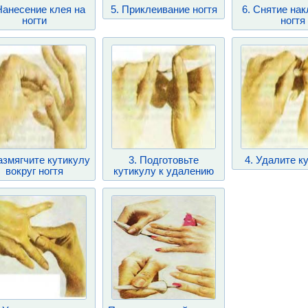
Нанесение клея на
5. Приклеивание ногтя
6. Снятие на
ногти
ногтя
азмягчите кутикулу
3. Подготовьте
4. Удалите к
вокруг ногтя
кутикулу к удалению