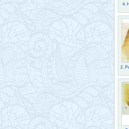
4. 
2. Р