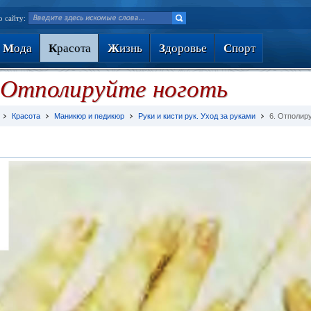
о сайту:
М
ода
К
расота
Ж
изнь
З
доровье
С
порт
 Отполируйте ноготь
Красота
Маникюр и педикюр
Руки и кисти рук. Уход за руками
6. Отполир