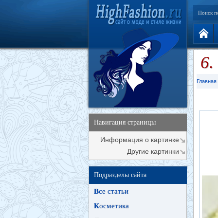
Поиск п
6.
Главная
Навигация страницы
Информация о картинке
Другие картинки
Подразделы сайта
В
се статьи
К
осметика