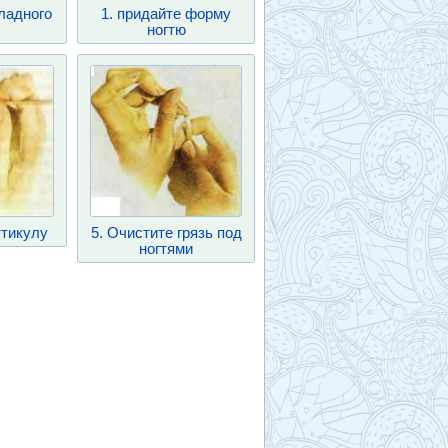
кладного
1. придайте форму
ногтю
утикулу
5. Очистите грязь под
ногтями