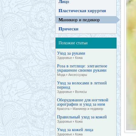
Л
ицо
П
ластическая хирургия
М
аникюр и педикюр
П
рически
Похожие статьи
Уход за руками
Здоровье
›
Кожа
Роза в петлице: элегантное
украшение своими руками
Мода
›
Аксессуары
Уход за волосами в летний
период
Здоровье
›
Волосы
Оборудование для ногтевой
аэрографии и уход за ним
Красота
›
Маникюр и педикюр
Правильный уход за кожей
Здоровье
›
Кожа
Уход за кожей лица
Здоровье
›
Кожа