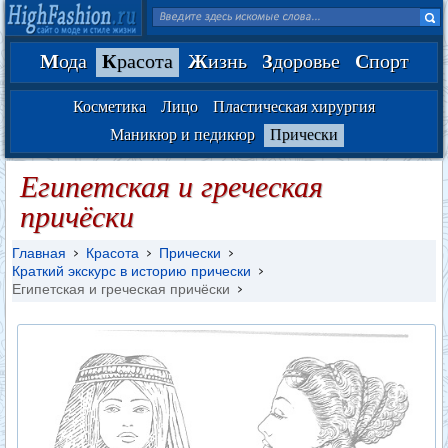
М
ода
К
расота
Ж
изнь
З
доровье
С
порт
Косметика
Лицо
Пластическая хирургия
Маникюр и педикюр
Прически
Египетская и греческая
причёски
Главная
Красота
Прически
Краткий экскурс в историю прически
Египетская и греческая причёски