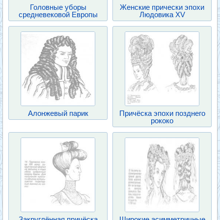
Головные уборы
Женские прически эпохи
средневековой Европы
Людовика XV
Алонжевый парик
Причёска эпохи позднего
рококо
Закруглённая причёска
Широкие асимметричные