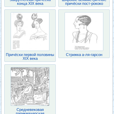
конца XIX века
причёски пост-рококо
Причёски первой половины
Стрижка а-ля-гарсон
XIX века
Средневековая
парикмахерская