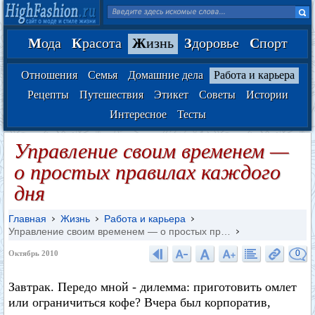
М
ода
К
расота
Ж
изнь
З
доровье
С
порт
Отношения
Семья
Домашние дела
Работа и карьера
Рецепты
Путешествия
Этикет
Советы
Истории
Интересное
Тесты
Управление своим временем —
о простых правилах каждого
дня
Главная
Жизнь
Работа и карьера
Управление своим временем — о простых пр…
0
Октябрь 2010
Завтрак. Передо мной - дилемма: приготовить омлет
или ограничиться кофе? Вчера был корпоратив,