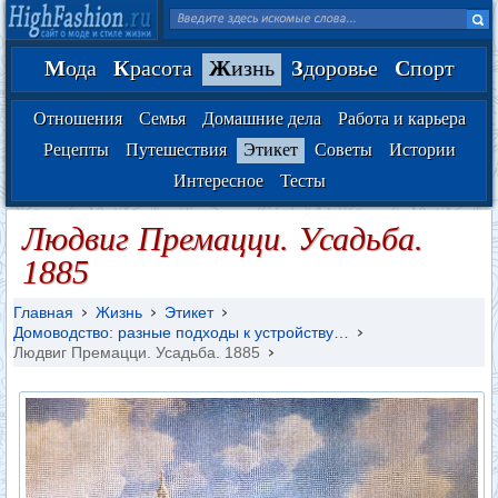
М
ода
К
расота
Ж
изнь
З
доровье
С
порт
Отношения
Семья
Домашние дела
Работа и карьера
Рецепты
Путешествия
Этикет
Советы
Истории
Интересное
Тесты
Людвиг Премацци. Усадьба.
1885
Главная
Жизнь
Этикет
Домоводство: разные подходы к устройству…
Людвиг Премацци. Усадьба. 1885