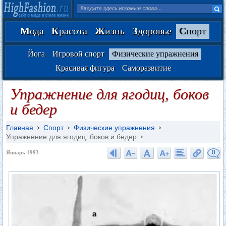
М
ода
К
расота
Ж
изнь
З
доровье
С
порт
Йога
Игровой спорт
Физические упражнения
Красивая фигура
Саморазвитие
Упражнение для ягодиц, боков
и бедер
Главная
Спорт
Физические упражнения
Упражнение для ягодиц, боков и бедер
0
Январь 1993