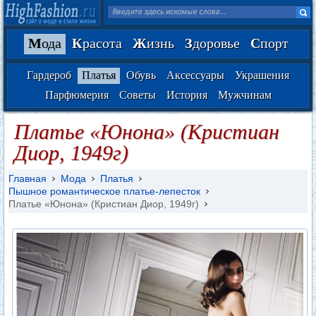
М
ода
К
расота
Ж
изнь
З
доровье
С
порт
Гардероб
Платья
Обувь
Аксессуары
Украшения
Парфюмерия
Советы
История
Мужчинам
Платье «Юнона» (Кристиан
Диор, 1949г)
Главная
Мода
Платья
Пышное романтическое платье-лепесток
Платье «Юнона» (Кристиан Диор, 1949г)