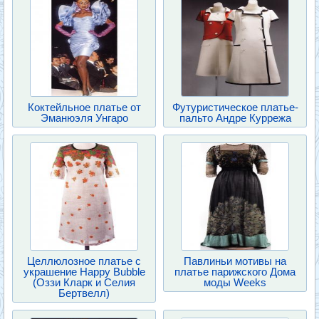
Коктейльное платье от
Футуристическое платье-
Эманюэля Унгаро
пальто Андре Куррежа
Целлюлозное платье с
Павлиньи мотивы на
украшение Happy Bubble
платье парижского Дома
(Оззи Кларк и Селия
моды Weeks
Бертвелл)