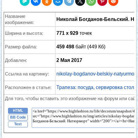
Название
Николай Богданов-Бельский. Н
изображения:
Ширина и высота:
771 x 929
точек
Размер файла:
459 498
байт (449 Кб)
Добавлен:
2 Мая 2017
Ссылка на картинку:
nikolay-bogdanov-belskiy-natyurmort
Расположен в статье:
Трапеза: посуда, сервировка стола
Для того, чтобы вставить это изображение на форум или сайт
HTML
BB Code
Text