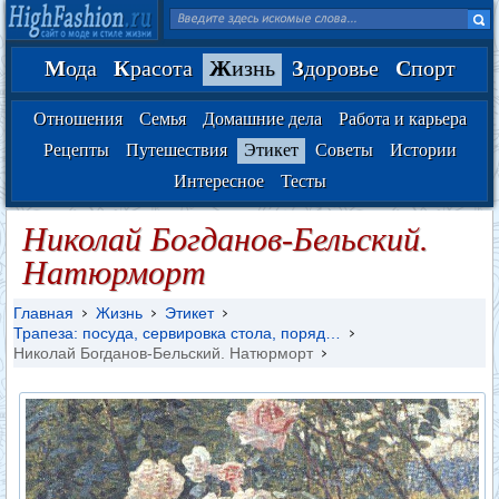
М
ода
К
расота
Ж
изнь
З
доровье
С
порт
Отношения
Семья
Домашние дела
Работа и карьера
Рецепты
Путешествия
Этикет
Советы
Истории
Интересное
Тесты
Николай Богданов-Бельский.
Натюрморт
Главная
Жизнь
Этикет
Трапеза: посуда, сервировка стола, поряд…
Николай Богданов-Бельский. Натюрморт