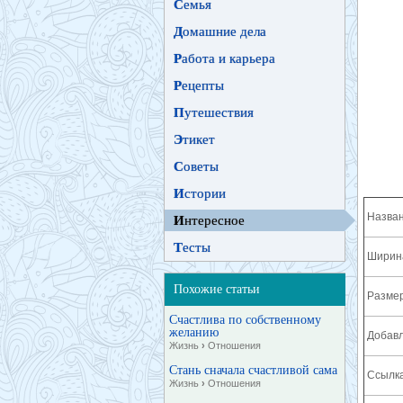
С
емья
Д
омашние дела
Р
абота и карьера
Р
ецепты
П
утешествия
Э
тикет
С
оветы
И
стории
Назван
И
нтересное
Т
есты
Ширина
Похожие статьи
Разме
Счастлива по собственному
желанию
Добавл
Жизнь
›
Отношения
Стань сначала счастливой сама
Ссылка
Жизнь
›
Отношения