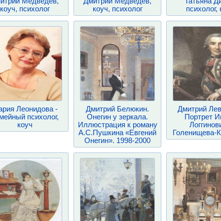
итрий Медведев,
Дмитрий Медведев,
Татьяна Д
коуч, психолог
коуч, психолог
психолог, 
рия Леонидова -
Дмитрий Белюкин.
Дмитрий Лев
мейный психолог,
Онегин у зеркала.
Портрет И
коуч
Иллюстрация к роману
Логгинов
А.С.Пушкина «Евгений
Голенищева-К
Онегин». 1998-2000