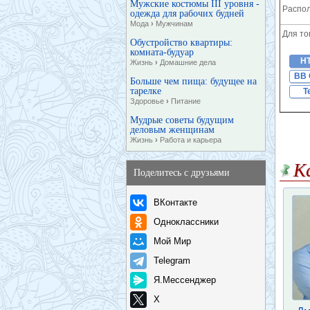
Мужские костюмы III уровня -
Распол
одежда для рабочих будней
Мода
›
Мужчинам
Для то
Обустройство квартиры:
комната-будуар
H
Жизнь
›
Домашние дела
BB 
Больше чем пища: будущее на
тарелке
T
Здоровье
›
Питание
Мудрые советы будущим
деловым женщинам
Жизнь
›
Работа и карьера
К
Поделитесь с друзьями
ВКонтакте
Одноклассники
Мой Мир
Telegram
Я.Мессенджер
X