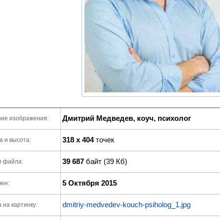
Дмитрий Медведев, коуч, психолог
ие изображения:
318 x 404
точек
 и высота:
39 687
байт (39 Кб)
р файла:
5 Октября 2015
ен:
dmitriy-medvedev-kouch-psiholog_1.jpg
 на картинку: