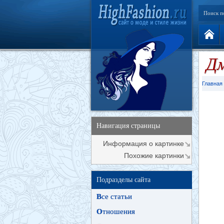
Поиск п
Дм
Главная
Навигация страницы
Информация о картинке
Похожие картинки
Подразделы сайта
В
се статьи
О
тношения