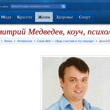
о сайту:
М
ода
К
расота
Ж
изнь
З
доровье
С
порт
итрий Медведев, коуч, психо
Жизнь
Интересное
Сагре diem — «будь счастлив в эту секунду»
Дмитрий 