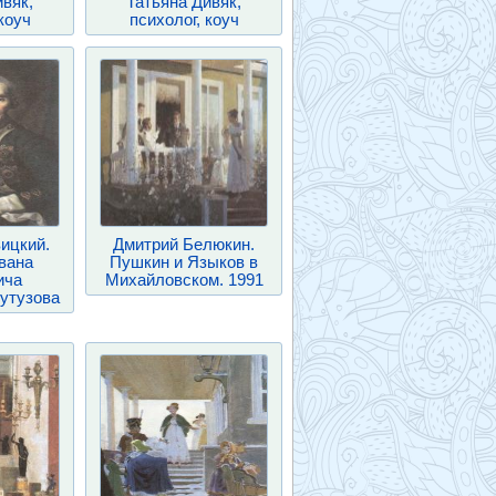
ивяк,
Татьяна Дивяк,
коуч
психолог, коуч
ицкий.
Дмитрий Белюкин.
вана
Пушкин и Языков в
ича
Михайловском. 1991
утузова