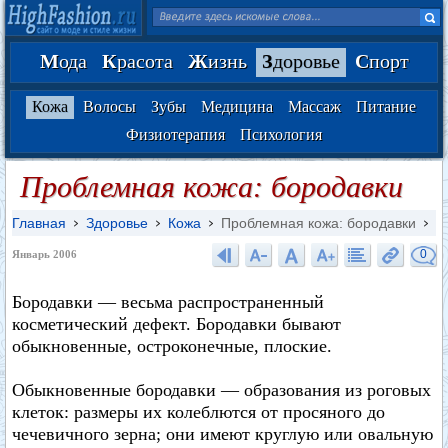
М
ода
К
расота
Ж
изнь
З
доровье
С
порт
Кожа
Волосы
Зубы
Медицина
Массаж
Питание
Физиотерапия
Психология
Проблемная кожа: бородавки
Главная
Здоровье
Кожа
Проблемная кожа: бородавки
0
Январь 2006
Бородавки — весьма распространенный
косметический дефект. Бородавки бывают
обыкновенные, остроконечные, плоские.
Обыкновенные бородавки — образования из роговых
клеток: размеры их колеблются от просяного до
чечевичного зерна; они имеют круглую или овальную