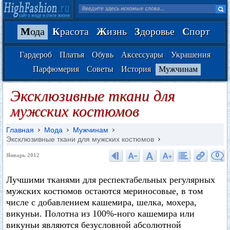
М
ода
К
расота
Ж
изнь
З
доровье
С
порт
Гардероб
Платья
Обувь
Аксессуары
Украшения
Парфюмерия
Советы
История
Мужчинам
Эксклюзивные ткани для
мужских костюмов
Главная
Мода
Мужчинам
Эксклюзивные ткани для мужских костюмов
0
Январь 2012
Лучшими тканями для респектабельных регулярных
мужских костюмов остаются мериносовые, в том
числе с добавлением кашемира, шелка, мохера,
викуньи. Полотна из 100%-ного кашемира или
викуньи являются безусловной абсолютной