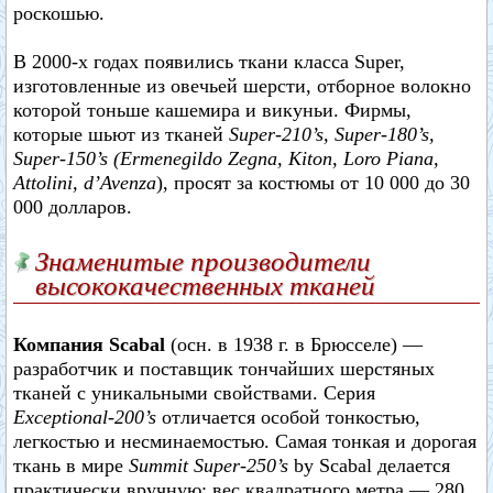
роскошью.
В 2000-х годах появились ткани класса Super,
изготовленные из овечьей шерсти, отборное волокно
которой тоньше кашемира и викуньи. Фирмы,
которые шьют из тканей
Super-210’s, Super-180’s,
Super-150’s (Ermenegildo Zegna, Kiton, Loro Piana,
Attolini, d’Avenza
), просят за костюмы от 10 000 до 30
000 долларов.
Знаменитые производители
высококачественных тканей
Компания Scabal
(осн. в 1938 г. в Брюсселе) —
разработчик и поставщик тончайших шерстяных
тканей с уникальными свойствами. Серия
Exceptional-200’s
отличается особой тонкостью,
легкостью и несминаемостью. Самая тонкая и дорогая
ткань в мире
Summit Super-250’s
by Scabal делается
практически вручную: вес квадратного метра — 280