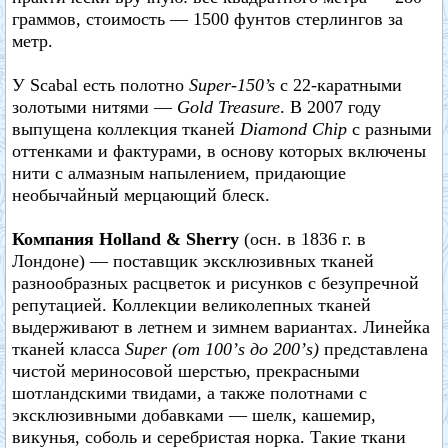
граммов, стоимость — 1500 фунтов стерлингов за
метр.
У Scabal есть полотно
Super-150’s
с 22-каратными
золотыми нитями —
Gold Treasure
. В 2007 году
выпущена коллекция тканей
Diamond Chip
с разными
оттенками и фактурами, в основу которых включены
нити с алмазным напылением, придающие
необычайный мерцающий блеск.
Компания Holland & Sherry
(осн. в 1836 г. в
Лондоне) — поставщик эксклюзивных тканей
разнообразных расцветок и рисунков с безупречной
репутацией. Коллекции великолепных тканей
выдерживают в летнем и зимнем вариантах. Линейка
тканей класса
Super (от 100’s до 200’s)
представлена
чистой мериносовой шерстью, прекрасными
шотландскими твидами, а также полотнами с
эксклюзивными добавками — шелк, кашемир,
викунья, соболь и серебристая норка. Такие ткани