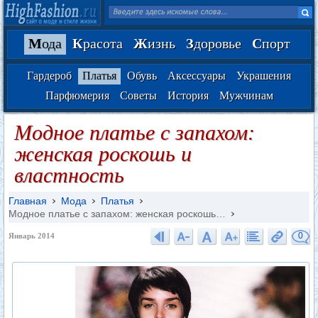
М
ода
К
расота
Ж
изнь
З
доровье
С
порт
Гардероб
Платья
Обувь
Аксессуары
Украшения
Парфюмерия
Советы
История
Мужчинам
Модное платье с запахом:
женская роскошь и
властность
Главная
Мода
Платья
Модное платье с запахом: женская роскошь…
0
Январь 2014