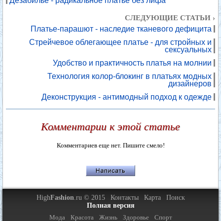
Дезабилье - радикальное платье без лифа
СЛЕДУЮЩИЕ СТАТЬИ ›
Платье-парашют - наследие тканевого дефицита
Стрейчевое облегающее платье - для стройных и
сексуальных
Удобство и практичность платья на молнии
Технология колор-блокинг в платьях модных
дизайнеров
Деконструкция - антимодный подход к одежде
Комментарии к этой статье
Комментариев еще нет. Пишите смело!
High
Fashion
.ru © 2015
Контакты
Карта
Поиск
Полная версия
Мода
Красота
Жизнь
Здоровье
Спорт