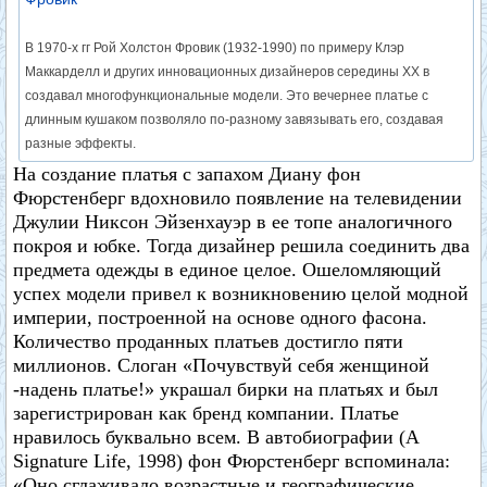
В 1970-х гг Рой Холстон Фровик (1932-1990) по примеру Клэр
Маккарделл и других инновационных дизайнеров середины XX в
создавал многофункциональные модели. Это вечернее платье с
длинным кушаком позволяло по-разному завязывать его, создавая
разные эффекты.
На создание платья с запахом Диану фон
Фюрстенберг вдохновило появление на телевидении
Джулии Никсон Эйзенхауэр в ее топе аналогичного
покроя и юбке. Тогда дизайнер решила соединить два
предмета одежды в единое целое. Ошеломляющий
успех модели привел к возникновению целой модной
империи, построенной на основе одного фасона.
Количество проданных платьев достигло пяти
миллионов. Слоган «Почувствуй себя женщиной
-надень платье!» украшал бирки на платьях и был
зарегистрирован как бренд компании. Платье
нравилось буквально всем. В автобиографии (A
Signature Life, 1998) фон Фюрстенберг вспоминала:
«Оно сглаживало возрастные и географические,