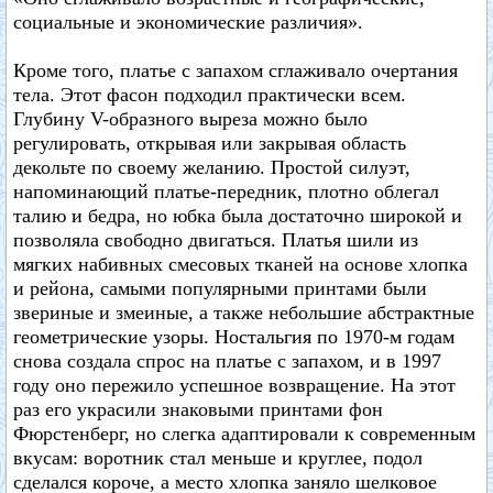
социальные и экономические различия».
Кроме того, платье с запахом сглаживало очертания
тела. Этот фасон подходил практически всем.
Глубину V-образного выреза можно было
регулировать, открывая или закрывая область
декольте по своему желанию. Простой силуэт,
напоминающий платье-передник, плотно облегал
талию и бедра, но юбка была достаточно широкой и
позволяла свободно двигаться. Платья шили из
мягких набивных смесовых тканей на основе хлопка
и рейона, самыми популярными принтами были
звериные и змеиные, а также небольшие абстрактные
геометрические узоры. Ностальгия по 1970-м годам
снова создала спрос на платье с запахом, и в 1997
году оно пережило успешное возвращение. На этот
раз его украсили знаковыми принтами фон
Фюрстенберг, но слегка адаптировали к современным
вкусам: воротник стал меньше и круглее, подол
сделался короче, а место хлопка заняло шелковое