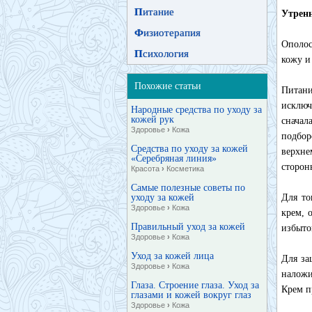
П
итание
Утрен
Ф
изиотерапия
Ополос
П
сихология
кожу и
Похожие статьи
Питани
исключ
Народные средства по уходу за
кожей рук
сначал
Здоровье
›
Кожа
подбор
Средства по уходу за кожей
верхне
«Серебряная линия»
сторон
Красота
›
Косметика
Самые полезные советы по
уходу за кожей
Для то
Здоровье
›
Кожа
крем, 
Правильный уход за кожей
избыто
Здоровье
›
Кожа
Уход за кожей лица
Для за
Здоровье
›
Кожа
наложи
Глаза. Строение глаза. Уход за
Крем п
глазами и кожей вокруг глаз
Здоровье
›
Кожа