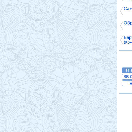
Сам
Обр
Бар
(
Ко
HT
BB 
Te