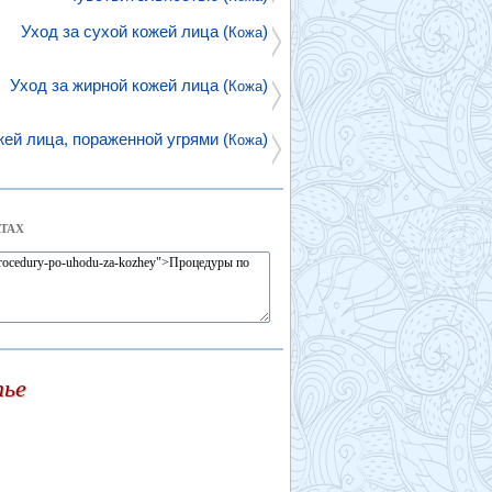
Уход за сухой кожей лица (
)
Кожа
Уход за жирной кожей лица (
)
Кожа
жей лица, пораженной угрями (
)
Кожа
ТАХ
тье