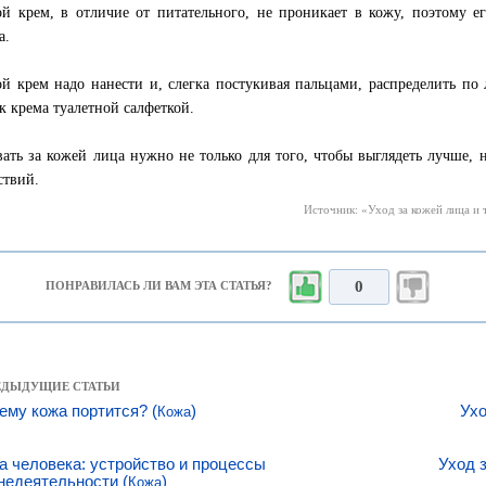
й крем, в отличие от питательного, не проникает в кожу, поэтому ег
а.
й крем надо нанести и, слегка постукивая пальцами, распределить по
к крема туалетной салфеткой.
ать за кожей лица нужно не только для того, чтобы выглядеть лучше,
ствий.
Источник: «Уход за кожей лица и т
0
ПОНРАВИЛАСЬ ЛИ ВАМ ЭТА СТАТЬЯ?
РЕДЫДУЩИЕ СТАТЬИ
ему кожа портится? (
)
Ухо
Кожа
а человека: устройство и процессы
Уход 
недеятельности (
)
Кожа