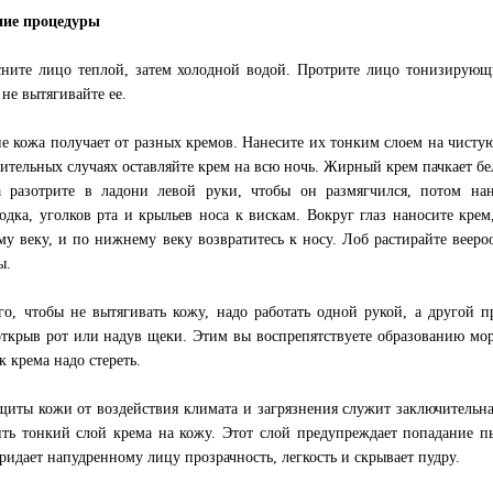
ние процедуры
ните лицо теплой, затем холодной водой. Протрите лицо тонизирующ
 не вытягивайте ее.
е кожа получает от разных кремов. Нанесите их тонким слоем на чистую 
ительных случаях оставляйте крем на всю ночь. Жирный крем пачкает бе
а разотрите в ладони левой руки, чтобы он размягчился, потом н
одка, уголков рта и крыльев носа к вискам. Вокруг глаз наносите крем
му веку, и по нижнему веку возвратитесь к носу. Лоб растирайте вееро
ы.
го, чтобы не вытягивать кожу, надо работать одной рукой, а другой 
открыв рот или надув щеки. Этим вы воспрепятствуете образованию мо
к крема надо стереть.
щиты кожи от воздействия климата и загрязнения служит заключительна
ть тонкий слой крема на кожу. Этот слой предупреждает попадание п
ридает напудренному лицу прозрачность, легкость и скрывает пудру.