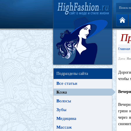
Поиск п
Пр
Главная
Дата:
Ян
Дороги
Подразделы сайта
чтобы 
В
се статьи
Вечер
К
ожа
В
олосы
Вечерн
З
убы
грязи 
через 
М
едицина
снимит
М
ассаж