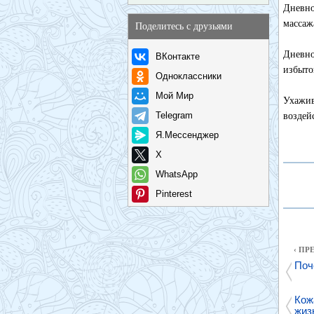
Дневно
массаж
Поделитесь с друзьями
Дневно
ВКонтакте
избыто
Одноклассники
Мой Мир
Ухажив
Telegram
воздей
Я.Мессенджер
X
WhatsApp
Pinterest
‹ П
Поч
Кож
жиз