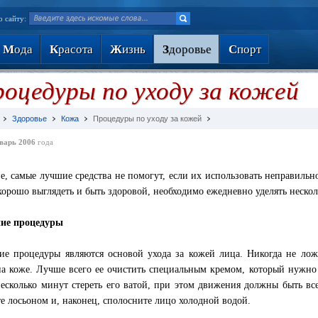
о сайту:
М
ода
К
расота
Ж
изнь
З
доровье
С
порт
оцедуры по уходу за кожей
Здоровье
Кожа
Процедуры по уходу за кожей
варь 2006
года
е, самые лучшие средства не помогут, если их использовать неправильно 
хорошо выглядеть и быть здоровой, необходимо ежедневно уделять неско
ние процедуры
ие процедуры являются основой ухода за кожей лица. Никогда не ложи
на коже. Лучше всего ее очистить специальным кремом, который нужно
несколько минут стереть его ватой, при этом движения должны быть вс
е лосьоном и, наконец, сполосните лицо холодной водой.