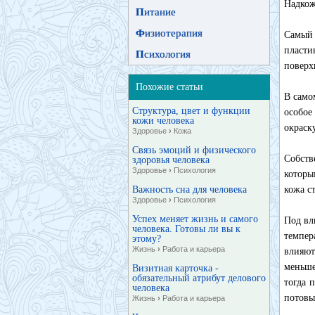
Надкож
П
итание
Ф
изиотерапия
Самый 
пласти
П
сихология
поверх
Похожие статьи
В само
Структура, цвет и функции
особое
кожи человека
окраск
Здоровье
›
Кожа
Связь эмоций и физического
Собств
здоровья человека
Здоровье
›
Психология
которы
Важность сна для человека
кожа с
Здоровье
›
Психология
Успех меняет жизнь и самого
Под вл
человека. Готовы ли вы к
темпер
этому?
Жизнь
›
Работа и карьера
влияют
меньше
Визитная карточка -
обязательный атрибут делового
тогда 
человека
потовы
Жизнь
›
Работа и карьера