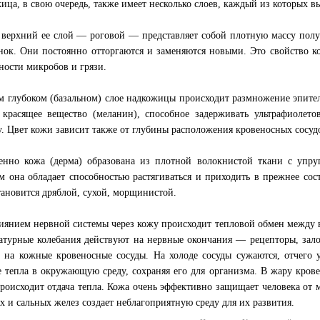
ица, в свою очередь, также имеет несколько слоев, каждый из которых
верхний ее слой — роговой — представляет собой плотную массу пол
нок. Они постоянно отторгаются и заменяются новыми. Это свойство к
ности микробов и грязи.
м глубоком (базальном) слое надкожицы происходит размножение эпител
 красящее вещество (меланин), способное задерживать ультрафиолет
у. Цвет кожи зависит также от глубины расположения кровеносных сосуд
енно кожа (дерма) образована из плотной волокнистой ткани с упру
м она обладает способностью растягиваться и приходить в прежнее сост
тановится дряблой, сухой, морщинистой.
иянием нервной системы через кожу происходит тепловой обмен между 
атурные колебания действуют на нервные окончания — рецепторы, зало
 на кожные кровеносные сосуды. На холоде сосуды сужаются, отчего 
 тепла в окружающую среду, сохраняя его для организма. В жару крове
происходит отдача тепла. Кожа очень эффективно защищает человека от 
х и сальных желез создает неблагоприятную среду для их развития.