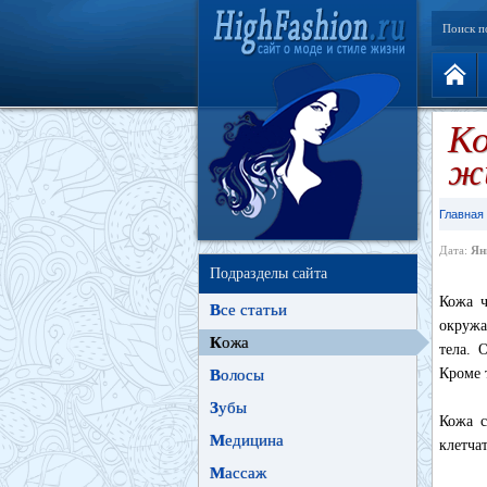
Поиск п
Ко
ж
Главная
Дата:
Ян
Подразделы сайта
Кожа ч
В
се статьи
окружа
К
ожа
тела. 
Кроме 
В
олосы
З
убы
Кожа с
М
едицина
клетча
М
ассаж