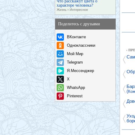
Что расскажут цвета о
характере человека?
Жизнь
›
Интересное
Поделитесь с друзьями
ВКонтакте
Одноклассники
‹ П
Мой Мир
Сам
Telegram
Я.Мессенджер
Обр
X
Бар
WhatsApp
(
Ко
Pinterest
Дов
Ухо
бор