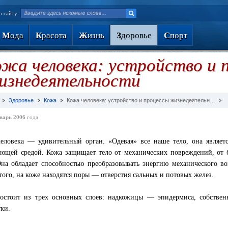
о сайту:
М
ода
К
расота
Ж
изнь
З
доровье
С
порт
жа человека: устройство и 
изнедеятельности
Здоровье
Кожа
Кожа человека: устройство и процессы жизнедеятельн…
варь 2006
года
еловека — удивительный орган. «Одевая» все наше тело, она являет
ющей средой. Кожа защищает тело от механических повреждений, от б
Она обладает способностью преобразовывать энергию механического во
того, на коже находятся поры — отверстия сальных и потовых желез.
остоит из трех основных слоев: надкожицы — эпидермиса, собств
тки.