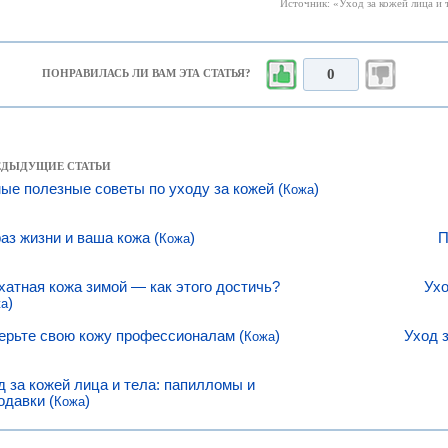
Источник: «Уход за кожей лица и т
0
ПОНРАВИЛАСЬ ЛИ ВАМ ЭТА СТАТЬЯ?
РЕДЫДУЩИЕ СТАТЬИ
ые полезные советы по уходу за кожей (
)
Кожа
аз жизни и ваша кожа (
)
П
Кожа
хатная кожа зимой — как этого достичь?
Ухо
)
жа
ерьте свою кожу профессионалам (
)
Уход 
Кожа
д за кожей лица и тела: папилломы и
одавки (
)
Кожа