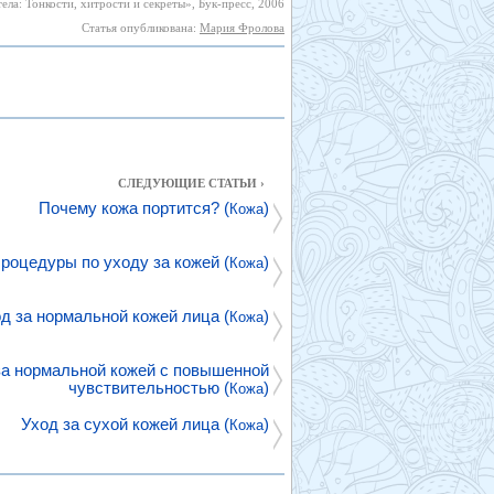
ела: Тонкости, хитрости и секреты», Бук-пресс, 2006
Статья опубликована:
Мария Фролова
СЛЕДУЮЩИЕ СТАТЬИ ›
Почему кожа портится? (
)
Кожа
роцедуры по уходу за кожей (
)
Кожа
д за нормальной кожей лица (
)
Кожа
за нормальной кожей с повышенной
чувствительностью (
)
Кожа
Уход за сухой кожей лица (
)
Кожа