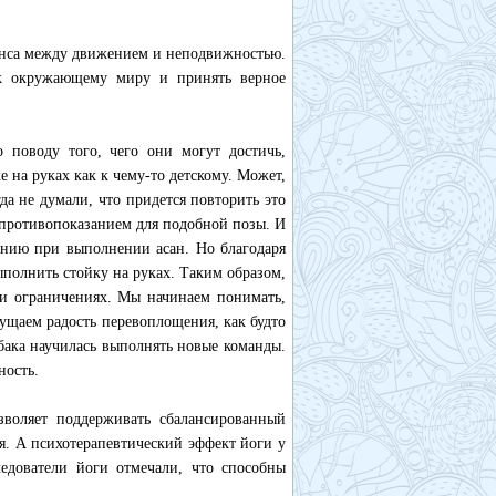
ланса между движением и неподвижностью.
 к окружающему миру и принять верное
поводу того, чего они могут достичь,
е на руках как к чему-то детскому. Может,
да не думали, что придется повторить это
ь противопоказанием для подобной позы. И
дению при выполнении асан. Но благодаря
полнить стойку на руках. Таким образом,
 и ограничениях. Мы начинаем понимать,
ущаем радость перевоплощения, как будто
обака научилась выполнять новые команды.
ность.
воляет поддерживать сбалансированный
. А психотерапевтический эффект йоги у
ледователи йоги отмечали, что способны