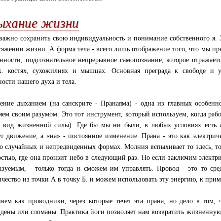
ыхание жизни
важно сохранить свою индивидуальность и понимание собственного я. 
тяжении жизни. А форма тела - всего лишь отображение того, что мы пр
нности, подсознательное непрерывное самопознание, которое отражается
х. костях, сухожилиях и мышцах. Основная преграда к свободе и 
ности нашего духа и тела.
ение дыханием (на санскрите - Пранаяма) - одна из главных особенн
яем своим разумом. Это тот инструмент, который используем, когда раб
 вид жизненной силы). Где бы мы ни были, в любых условиях есть ж
ет движение, а «на» - постоянное изменение. Прана - это как электрич
го случайных и непредвиденных формах. Молния вспыхивает то здесь, то
остью, где она пронзит небо в следующий раз. Но если заключим электри
азуемым, - только тогда и сможем им управлять. Провод - это то ср
ичество из точки А в точку Б. и можем использовать эту энергию, к прим
ем как проводники, через которые течет эта прана, но дело в том, 
дены или сломаны. Практика йоги позволяет нам возвратить жизненную