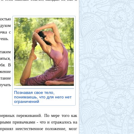
костью
 духом
очка с
уешь.
 таким
яться,
бя. В
ижение
итание
лучать
Познавая свое тело,
понимаешь, что для него нет
ограничений
»
нервных переживаний. По мере того как
едными привычками - что и отражалось на
принял неестественное положение, мозг