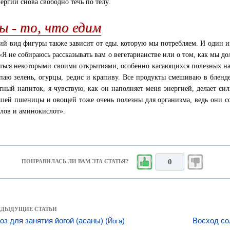
нергии снова свободно течь по телу.
ы - то, что едим
й вид фигуры также зависит от еды. которую мы потребляем. И один и
 «Я не собираюсь рассказывать вам о вегетарианстве или о том, как мы дол
ться некоторыми своими открытиями, особенно касающихся полезных на
паю зелень, огурцы, редис и крапиву. Все продукты смешиваю в бленд
тный напиток, я чувствую, как он наполняет меня энергией, делает сил
шей пшеницы и овощей тоже очень полезны для организма, ведь они со
лов и аминокислот».
0
ПОНРАВИЛАСЬ ЛИ ВАМ ЭТА СТАТЬЯ?
РЕДЫДУЩИЕ СТАТЬИ
оз для занятия йогой (асаны) (
)
Восход со
Йога