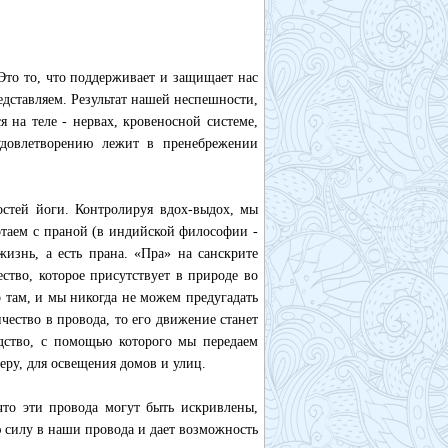
Это то, что поддерживает и защищает нас
едставляем. Результат нашей неспешности,
 на теле - нервах, кровеносной системе,
удовлетворению лежит в пренебрежении
остей йоги. Контролируя вдох-выдох, мы
отаем с праной (в индийской философии -
изнь, а есть прана. «Пра» на санскрите
ество, которое присутствует в природе во
 там, и мы никогда не можем предугадать
чество в провода, то его движение станет
едство, с помощью которого мы передаем
еру, для освещения домов и улиц.
что эти провода могут быть искривлены,
 силу в наши провода и дает возможность