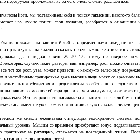
нно перегружен проблемами, из-за чего очень сложно расслабиться.
куя позы йоги, мы подталкиваем себя к поиску гармонии, какого-то ба
могает нам лучше понять свои желания, разобраться в отношении
е.
бычно приходят на занятия йогой с определенными ожиданиями по 
нно практикуя асаны. Смешно сказать, но очень многие относятся к стойк
привыкли делать подобные вещи 20, 30. 40 лет тому, но наверное, никог
 В некоторых случаях такие факторы, как, например, рост, можно считат
 все тот же рост, увы. может привести к какому-то телесному повреж
м и настойчивым тренировкам даже высокие люди могут со временем вы
азрушает наши убеждения и представления о собственных недостатках
аницы наших возможностей гораздо шире, чем мы думали, и от этого ощ
 рождаемся. Это все равно что наслаждаться видом того, как любимая с
чему асана имеет такую огромную и многоцелевую психологическую цен
ческом же смысле ежедневная стимуляция эндокринной системы поз
альный уровень. Мышцы со временем приобретают тонус, подтягиваются
то практикует ее регулярно, отражается на повседневной жизни. Пос
ять границы своих возможностей.