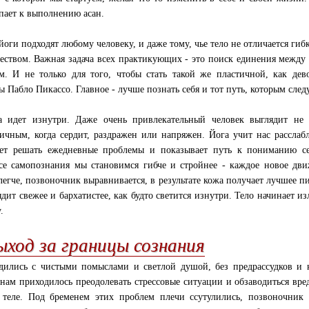
пает к выполнению асан.
йоги подходят любому человеку, и даже тому, чье тело не отличается гиб
еством. Важная задача всех практикующих - это поиск единения между
м. И не только для того, чтобы стать такой же пластичной, как дев
ы Пабло Пикассо. Главное - лучше познать себя и тот путь, которым след
а идет изнутри. Даже очень привлекательный человек выглядит не
ичным, когда сердит, раздражен или напряжен. Йога учит нас расслабл
ет решать ежедневные проблемы и показывает путь к пониманию се
се самопознания мы становимся гибче и стройнее - каждое новое дв
 легче, позвоночник выравнивается, в результате кожа получает лучшее п
ядит свежее и бархатистее, как будто светится изнутри. Тело начинает из
.
ыход за границы сознания
ились с чистыми помыслами и светлой душой, без предрассудков и 
 нам приходилось преодолевать стрессовые ситуации и обзаводиться вр
теле. Под бременем этих проблем плечи ссутулились, позвоночник 