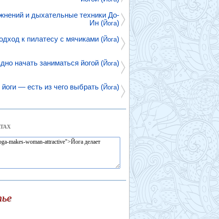
жнений и дыхательные техники До-
Ин (
)
Йога
одход к пилатесу с мячиками (
)
Йога
здно начать заниматься йогой (
)
Йога
 йоги — есть из чего выбрать (
)
Йога
ТАХ
тье