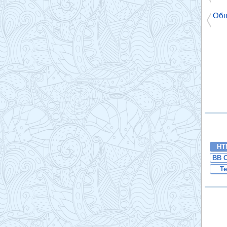
Общ
HT
BB 
Te