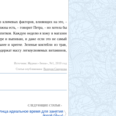
з ключевых факторов, влияющих на это, -
жны есть, - говорит Петра, - но хотела бы
питков. Каждую неделю я хожу в магазин
ере и выпиваю, и даже если это не самый
ьнее и крепче. Зеленые коктейли из трав,
держат массу легкоусвояемых витаминов,
Источник: Журнал «Sensa», №1, 2010 год
Статья опубликована:
Валерия Смирнова
СЛЕДУЮЩИЕ СТАТЬИ ›
лнца идеальное время для занятия
йогой (
)
Йога