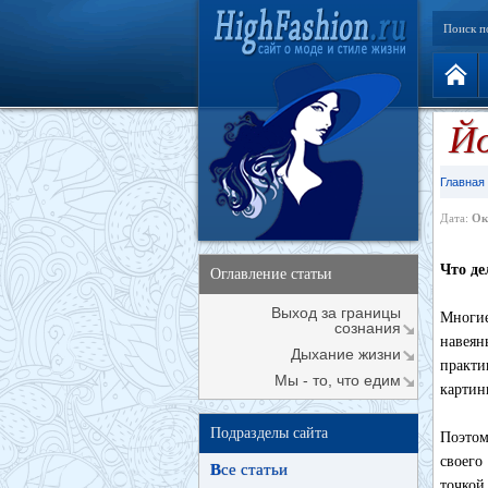
Поиск п
Йо
Главная
Дата:
Ок
Что де
Оглавление статьи
Выход за границы
Многие
сознания
навеян
Дыхание жизни
практи
Мы - то, что едим
картин
Подразделы сайта
Поэтом
своего
В
се статьи
точкой