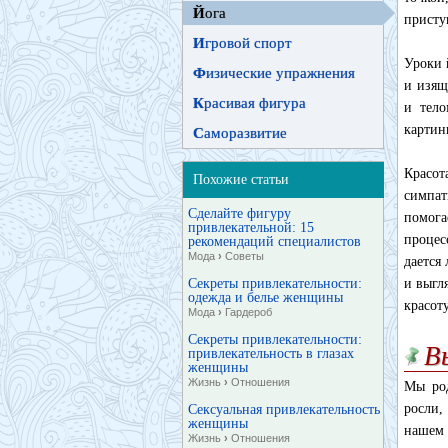
Й
ога
присту
И
гровой спорт
Уроки 
Ф
изические упражнения
и изящ
К
расивая фигура
и тело
картин
С
аморазвитие
Красот
Похожие статьи
симпат
Сделайте фигуру
помога
привлекательной: 15
процес
рекомендаций специалистов
Мода
›
Советы
дается
Секреты привлекательности:
и выгл
одежда и белье женщины
красоту
Мода
›
Гардероб
Секреты привлекательности:
В
привлекательность в глазах
женщины
Жизнь
›
Отношения
Мы род
росли,
Сексуальная привлекательность
женщины
нашем 
Жизнь
›
Отношения