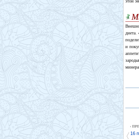
этой э
М
Внешни
диета.
подели
и поку
аппети
зароды
минера
‹ П
16 п