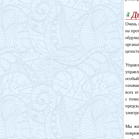
Д
Очень 
на про
обдума
органа
целост
Управл
управл
особый
означа
всех е
с точн
предск
электр
Мы жив
повреж