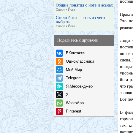
постоя
Общие понятия о йоге и асанах
Спорт
›
Йога
Практи
Стили йоги — есть из чего
Это по
выбрать
Спорт
›
Йога
решени
Поделитесь с друзьями
Люди о
постоя
ВКонтакте
они и 
снова.
Одноклассники
иногда
Мой Мир
упорны
Telegram
йога р
Я.Мессенджер
что гр
заново
X
Вот по
WhatsApp
Pinterest
В физи
гормон
тех, к
расшир