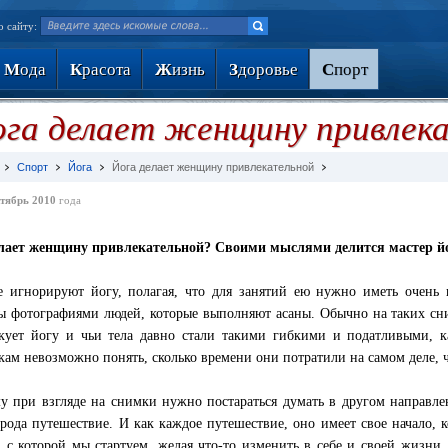
о сайту:
М
ода
К
расота
Ж
изнь
З
доровье
С
порт
га делает женщину привлек
Спорт
Йога
Йога делает женщину привлекательной
тябрь 2010
года
лает женщину привлекательной? Своими мыслями делится мастер й
 игнорируют йогу, полагая, что для занятий ею нужно иметь очень г
ы фотографиями людей, которые выполняют асаны. Обычно на таких сни
кует йогу и чьи тела давно стали такими гибкими и податливыми, 
кам невозможно понять, сколько времени они потратили на самом деле, 
у при взгляде на снимки нужно постараться думать в другом направле
 рода путешествие. И как каждое путешествие, оно имеет свое начало, к
, с которой мы стартуем, желая что-то изменить в себе и своей жизн