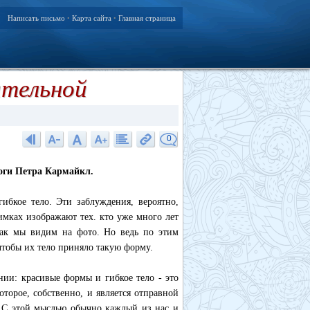
Написать письмо
Карта сайта
Главная страница
•
•
ательной
0
оги Петра Кармайкл.
ибкое тело. Эти заблуждения, вероятно,
мках изображают тех. кто уже много лет
как мы видим на фото. Но ведь по этим
чтобы их тело приняло такую форму.
нии: красивые формы и гибкое тело - это
оторое, собственно, и является отправной
и. С этой мыслью обычно каждый из нас и