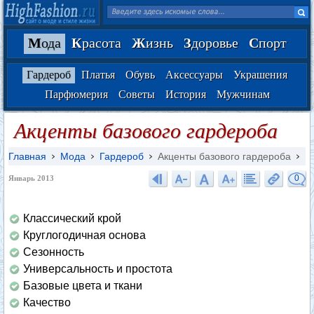
М
ода
К
расота
Ж
изнь
З
доровье
С
порт
Гардероб
Платья
Обувь
Аксессуары
Украшения
Парфюмерия
Советы
История
Мужчинам
Акценты базового гардероба
Главная
Мода
Гардероб
Акценты базового гардероба
0
Январь 2013
Классический крой
Круглогодичная основа
Сезонность
Универсальность и простота
Базовые цвета и ткани
Качество