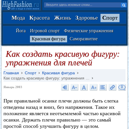
М
ода
К
расота
Ж
изнь
З
доровье
С
порт
Йога
Игровой спорт
Физические упражнения
Красивая фигура
Саморазвитие
Как создать красивую фигуру:
упражнения для плечей
Главная
Спорт
Красивая фигура
Как создать красивую фигуру: упражнения …
0
Январь 2003
При правильной осанке плечи должны быть слегка
отведены назад и вниз, без напряжения. Такое их
положение является неотъемлемой частью красивой
осанки. Держать плечи правильно — это самый
простой способ улучшить фигуру в целом.