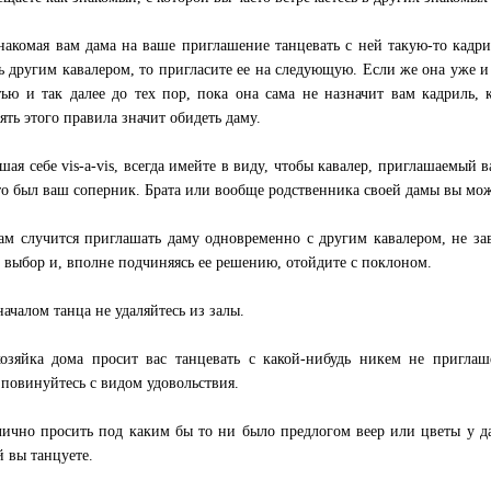
накомая вам дама на ваше приглашение танцевать с ней такую-то кадрил
ь другим кавалером, то пригласите ее на следующую. Если же она уже и
тью и так далее до тех пор, пока она сама не назначит вам кадриль,
ять этого правила значит обидеть даму.
шая себе vis-a-vis, всегда имейте в виду, чтобы кавалер, приглашаемый 
то был ваш соперник. Брата или вообще родственника своей дамы вы может
ам случится приглашать даму одновременно с другим кавалером, не зав
ь выбор и, вполне подчиняясь ее решению, отойдите с поклоном.
началом танца не удаляйтесь из залы.
озяйка дома просит вас танцевать с какой-нибудь никем не пригла
 повинуйтесь с видом удовольствия.
ично просить под каким бы то ни было предлогом веер или цветы у д
й вы танцуете.