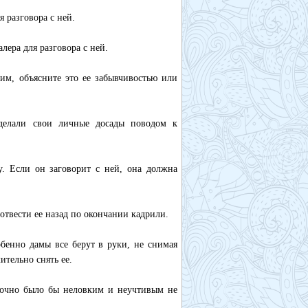
я разговора с ней.
лера для разговора с ней.
гим, объясните это ее забывчивостью или
 делали свои личные досады поводом к
у. Если он заговорит с ней, она должна
 отвести ее назад по окончании кадрили.
обенно дамы все берут в руки, не снимая
ительно снять ее.
 точно было бы неловким и неучтивым не