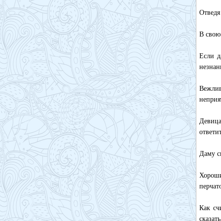
Отведя 
В свою
Если д
незнан
Вежли
неприя
Девица
ответи
Даму с
Хороши
перчат
Как сч
сказат