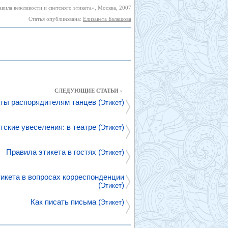
вила вежливости и светского этикета», Москва, 2007
Статья опубликована:
Елизавета Балашова
СЛЕДУЮЩИЕ СТАТЬИ ›
ты распорядителям танцев (
)
Этикет
тские увеселения: в театре (
)
Этикет
Правила этикета в гостях (
)
Этикет
икета в вопросах корреспонденции
(
)
Этикет
Как писать письма (
)
Этикет