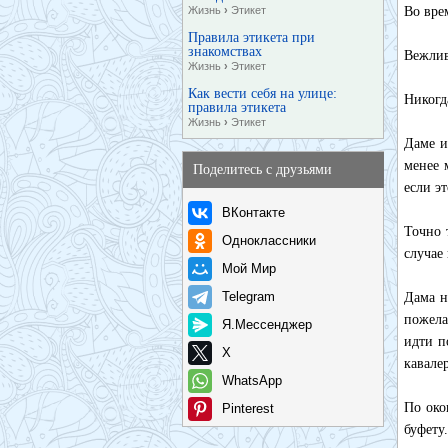
Жизнь
›
Этикет
Во вре
Правила этикета при
знакомствах
Вежлив
Жизнь
›
Этикет
Как вести себя на улице:
Никогд
правила этикета
Жизнь
›
Этикет
Даме и
менее 
Поделитесь с друзьями
если э
ВКонтакте
Точно 
Одноклассники
случае 
Мой Мир
Telegram
Дама н
пожела
Я.Мессенджер
идти п
X
кавале
WhatsApp
По око
Pinterest
буфету.