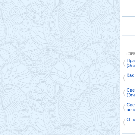
‹ П
Пра
(
Эти
Как
Све
(
Эти
Све
веч
О п