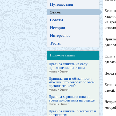
П
утешествия
Если з
Э
тикет
кадрил
С
оветы
на тре
И
стории
исполн
И
нтересное
Пригла
Т
есты
даже э
Похожие статьи
Если в
сделат
Правила этикета на балу:
приглашение на танцы
Жизнь
›
Этикет
Перед 
Привилегии и обязанности
мужчин: что говорят об этом
Если х
правила этикета?
Жизнь
›
Этикет
дамой,
Правила хорошего тона во
время прибывания на отдыхе
Неприл
Жизнь
›
Этикет
которо
Правила этикета: о встречах и
опозданиях