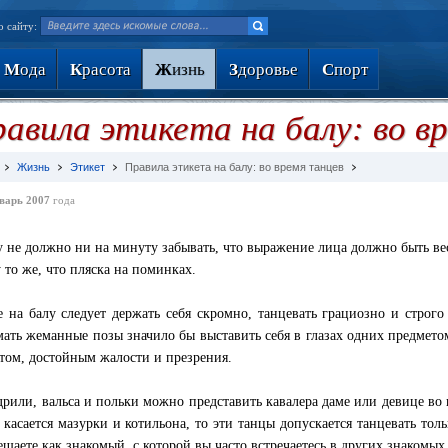
о сайту:
М
ода
К
расота
Ж
изнь
З
доровье
С
порт
авила этикета на балу: во в
Жизнь
Этикет
Правила этикета на балу: во время танцев
варь 2007
года
у не должно ни на минуту забывать, что выражение лица должно быть в
у то же, что пляска на поминках.
 на балу следует держать себя скромно, танцевать грациозно и строго
ать жеманные позы значило бы выставить себя в глазах одних предметом
том, достойным жалости и презрения.
дрили, вальса и польки можно представить кавалера даме или девице во 
 касается мазурки и котильона, то эти танцы допускается танцевать тол
ещаете как знакомый, с которой вы часто встречаетесь в других знакомых