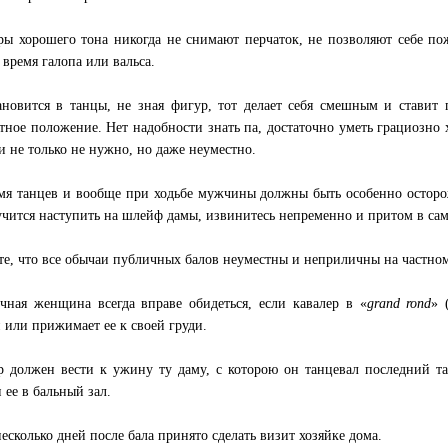
ры хорошего тона никогда не снимают перчаток, не позволяют себе по
 время галопа или вальса.
ановится в танцы, не зная фигур, тот делает себя смешным и ставит
тное положение. Нет надобности знать па, достаточно уметь грациозно х
и не только не нужно, но даже неуместно.
мя танцев и вообще при ходьбе мужчины должны быть особенно осторо
учится наступить на шлейф дамы, извинитесь непременно и притом в са
е, что все обычаи публичных балов неуместны и неприличны на частном
чная женщина всегда вправе обидеться, если кавалер в «
grand rond
» 
 или прижимает ее к своей груди.
р должен вести к ужину ту даму, с которою он танцевал последний т
 ее в бальный зал.
несколько дней после бала принято сделать визит хозяйке дома.