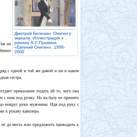
Дмитрий Белюкин. Онегин у
зеркала. Иллюстрация к
роману А.С.Пушкина
Тем не
«Евгений Онегин». 1998-
обенно
2000
»
дряд с одной и той же дамой и ни в каком
дная сестра.
отдает приказание подать ей то, чего она
ти с ним под ручку. Но на балу не принято
льцо вокруг руки мужчины. Идя под руку с
ми к рукаву кавалера.
 ее до места или предложить проводить к