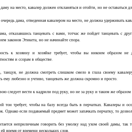
даму на место, кавалер должен откланяться и отойти, но не оставаться дл
 очередь дама, отведенная кавалером на место, не должна удерживать кава
ама, отказавшись танцевать с вами, тотчас же пойдет танцевать с дру
ием законов Этикета, но не начинайте спора.
вость к хозяину и хозяйке требует, чтобы вы никоим образом не
тностям и ссорам в обществе.
, танцуя, не должна смотреть слишком смело в глаза своему кавалер
ть ему любезно и учтиво, танцевать же должна скромно и просто.
вою следует вести к кадрили под руку, но не за руку и таким же образом
й тон требует, чтобы на балу всегда быть в перчатках. Кавалеры и ос
ок. Однако если подаваемый предмет может запачкать перчатку, то дозвол
итается неприличным говорить без умолку над ухом своей дамы, так
ь ей время от времени нескольких слов.