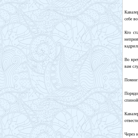
Кавале
себе во
Кто ст
неприя
кадрил
Во вре
вам сл
Помнит
Порядо
спиной
Кавале
отвести
Через 