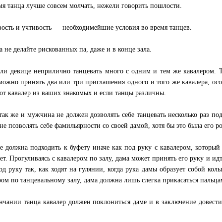
мя танца лучше совсем молчать, нежели говорить пошлости.
ость и учтивость — необходимейшие условия во время танцев.
а не делайте рискованных па, даже и в конце зала.
ли девице неприлично танцевать много с одним и тем же кавалером. 
можно принять два или три приглашения одного и того же кавалера, ос
тот кавалер из ваших знакомых и если танцы различны.
так же и мужчина не должен дозволять себе танцевать несколько раз по
не позволять себе фамильярности со своей дамой, хотя бы это была его ро
е должна подходить к буфету иначе как под руку с кавалером, который 
ет. Прогуливаясь с кавалером по залу, дама может принять его руку и ид
од руку так, как ходят на гулянии, когда рука дамы образует собой ко
ром по танцевальному залу, дама должна лишь слегка прикасаться пальца
нчании танца кавалер должен поклониться даме и в заключение довести