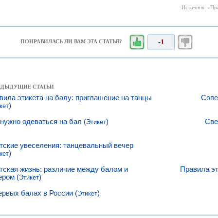
Источник: «Пра
-1
ПОНРАВИЛАСЬ ЛИ ВАМ ЭТА СТАТЬЯ?
РЕДЫДУЩИЕ СТАТЬИ
вила этикета на балу: приглашение на танцы
Сове
)
кет
 нужно одеваться на бал (
)
Све
Этикет
тские увеселения: танцевальный вечер
)
кет
тская жизнь: различие между балом и
Правила эт
ером (
)
Этикет
ервых балах в России (
)
Этикет