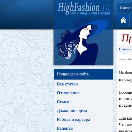
Поиск п
Пр
Главная
Дата:
Ян
На бал
Подразделы сайта
на бал
В
се статьи
Вообще
О
тношения
приним
С
емья
предме
Д
омашние дела
Для ка
Р
абота и карьера
Что же
Р
ецепты
вы пос