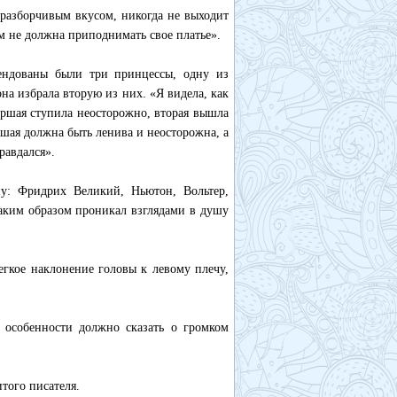
разборчивым вкусом, никогда не выходит
ем не должна приподнимать свое платье».
ендованы были три принцессы, одну из
она избрала вторую из них. «Я видела, как
ршая ступила неосторожно, вторая вышла
ршая должна быть ленива и неосторожна, а
равдался».
у: Фридрих Великий, Ньютон, Вольтер,
аким образом проникал взглядами в душу
гкое наклонение головы к левому плечу,
 особенности должно сказать о громком
того писателя.