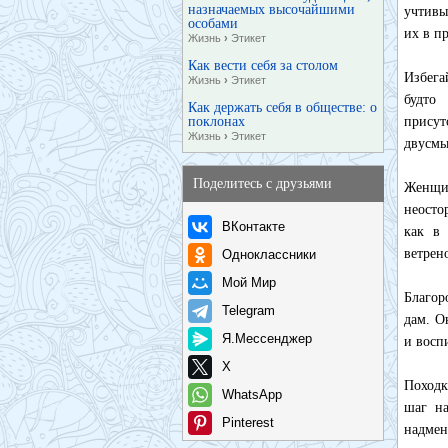
назначаемых высочайшими
учтивы
особами
их в п
Жизнь
›
Этикет
Как вести себя за столом
Избега
Жизнь
›
Этикет
будто
Как держать себя в обществе: о
поклонах
прису
Жизнь
›
Этикет
двусмы
Поделитесь с друзьями
Женщин
неосто
ВКонтакте
как в 
ветрен
Одноклассники
Мой Мир
Благор
Telegram
дам. О
Я.Мессенджер
и восп
X
Походк
WhatsApp
шаг на
Pinterest
надмен