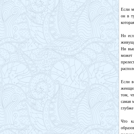
Если м
он в т
котора
Но есл
живуще
Ни выс
может 
преле
распол
Если в
женщин
том, ч
самая 
глубже
Что к
образо