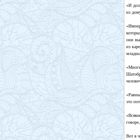
«И дол
из дом
«Импер
которы
они вы
из кар
младша
«Многи
Шатобр
челове
«Равны
это по
«Всяко
говоре
Вот в 