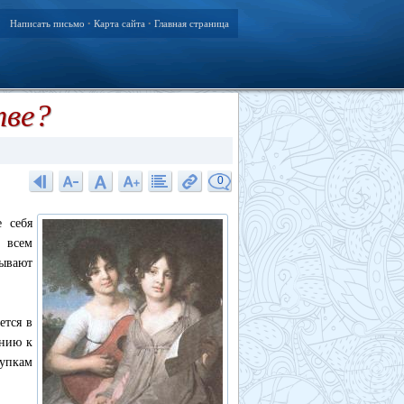
Написать письмо
Карта сайта
Главная страница
•
•
тве?
0
 себя
 всем
зывают
ется в
ению к
тупкам