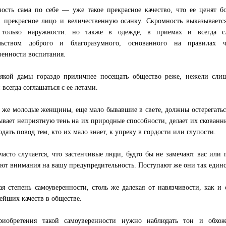
ость сама по себе — уже такое прекрасное качество, что ее ценят б
 прекрасное лицо и величественную осанку. Скромность выказываетс
 только наружности. но также в одежде, в приемах и всегда с
ельством доброго и благоразумного, основанного на правилах ч
венности воспитания.
якой дамы гораздо приличнее посещать общество реже, нежели сли
всегда соглашаться с ее летами.
 же молодые женщины, еще мало бывавшие в свете, должны остерегатьс
ывает неприятную тень на их природные способности, делает их скован
одать повод тем, кто их мало знает, к упреку в гордости или глупости.
часто случается, что застенчивые люди, будто бы не замечают вас или
ют внимания на вашу предупредительность. Поступают же они так единс
я степень самоуверенности, столь же далекая от навязчивости, как и
ейших качеств в обществе.
риобретения такой самоуверенности нужно наблюдать тон и обхож