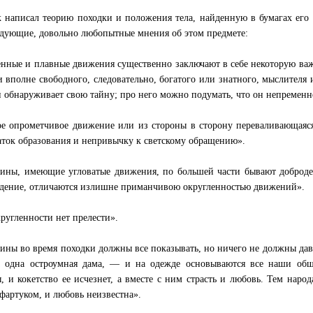
к написал теорию походки и положения тела, найденную в бумагах его
едующие, довольно любопытные мнения об этом предмете:
нные и плавные движения существенно заключают в себе некоторую важ
и вполне свободного, следовательно, богатого или знатного, мыслителя 
и обнаруживает свою тайну; про него можно подумать, что он непременн
е опрометчивое движение или из стороны в сторону переваливающаяся
аток образования и непривычку к светскому обращению».
ны, имеющие угловатые движения, по большей части бывают добродет
дение, отличаются излишне приманчивою округленностью движений».
кругленности нет прелести».
ны во время походки должны все показывать, но ничего не должны дав
а одна остроумная дама, — и на одежде основываются все наши об
, и кокетство ее исчезнет, а вместе с ним страсть и любовь. Тем наро
 фартуком, и любовь неизвестна».