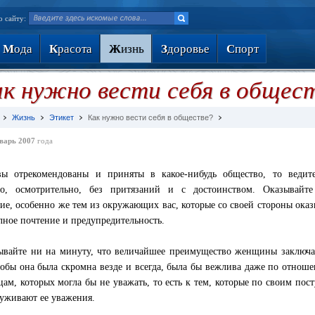
о сайту:
М
ода
К
расота
Ж
изнь
З
доровье
С
порт
к нужно вести себя в общес
Жизнь
Этикет
Как нужно вести себя в обществе?
варь 2007
года
ы отрекомендованы и приняты в какое-нибудь общество, то ведите
о, осмотрительно, без притязаний и с достоинством. Оказывайте
ие, особенно же тем из окружающих вас, которые со своей стороны ока
лное почтение и предупредительность.
ывайте ни на минуту, что величайшее преимущество женщины заключа
тобы она была скромна везде и всегда, была бы вежлива даже по отнош
цам, которых могла бы не уважать, то есть к тем, которые по своим пос
луживают ее уважения.