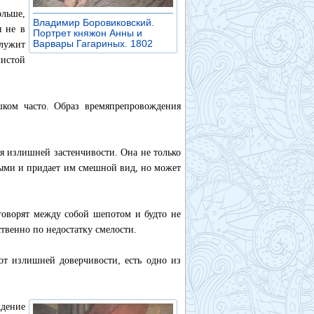
ольше,
Владимир Боровиковский.
я не в
Портрет княжон Анны и
Варвары Гагариных. 1802
»
лужит
истой
шком часто. Образ времяпрепровождения
я излишней застенчивости. Она не только
ными и придает им смешной вид, но может
 говорят между собой шепотом и будто не
твенно по недостатку смелости.
 от излишней доверчивости, есть одно из
дение