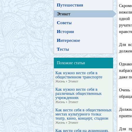
П
утешествия
Скромн
нежели
Э
тикет
одной
С
оветы
ручат
И
стории
нравст
И
нтересное
Для вс
Т
есты
должен 
Похожие статьи
Однако
набрас
Как нужно вести себя в
общественном транспорте
даже п
Жизнь
›
Этикет
Как нужно вести себя в
Очень 
различных общественных
обраща
учреждениях
Жизнь
›
Этикет
Должна
Как вести себя в общественных
местах культурного толка:
приятн
театр, кино, концерт, стадион
Жизнь
›
Этикет
Для п
Как вести себя на аудиенциях,