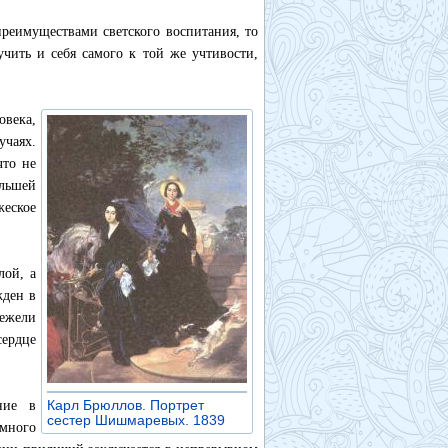
преимуществами светского воспитания, то
чить и себя самого к той же учтивости,
овека,
учаях.
что не
ольшей
еское
лой, а
жден в
нежели
сердце
Карл Брюллов. Портрет
ние в
сестер Шишмаревых. 1839
»
 много