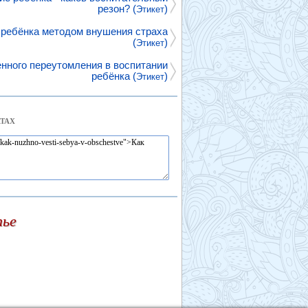
резон? (
)
Этикет
 ребёнка методом внушения страха
(
)
Этикет
нного переутомления в воспитании
ребёнка (
)
Этикет
ТАХ
тье