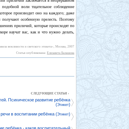
ении приличий заключается в непрерывном
и подобной воли тщательное соблюдение
которое производит оно на каждого; даже
 получают особенную прелесть. Поэтому
ушениях приличий, которые происходят по
оре научат вас, как и что нужно делать,
вила вежливости и светского этикета», Москва, 2007
Статья опубликована:
Елизавета Балашова
СЛЕДУЮЩИЕ СТАТЬИ ›
тей. Психическое развитие ребёнка
(
)
Этикет
 речи в воспитании ребёнка (
)
Этикет
ие ребёнка - каков воспитательный