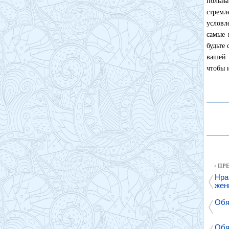
пользы
стремл
условл
самые 
будьте
вашей 
чтобы 
‹ П
Нра
жен
Обя
Обя