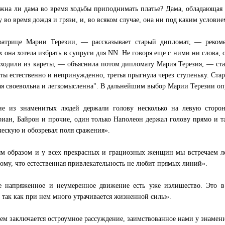
жна ли дама во время ходьбы приподнимать платье? Дама, обладающая 
у во время дождя и грязи, и, во всяком случае, она ни под каким услови
атрице Марии Терезии, — рассказывает старый дипломат, — реком
х она хотела избрать в супруги для NN. Не говоря еще с ними ни слова, 
ходили из кареты, — объяснила потом дипломату Мария Терезия, — ста
еты естественно и непринужденно, третья прыгнула через ступеньку. Ста
я своевольна и легкомысленна". В дальнейшим выбор Марии Терезии оп
е из знаменитых людей держали голову несколько на левую сторон
иан, Байрон и прочие, один только Наполеон держал голову прямо и т
ческую и обозревал поля сражения».
м образом и у всех прекрасных и грациозных женщин мы встречаем ле
тому, что естественная привлекательность не любит прямых линий».
е напряженное и неумеренное движение есть уже излишество. Это в
, так как при нем много утрачивается жизненной силы».
чем заключается остроумное рассуждение, заимствованное нами у знамени