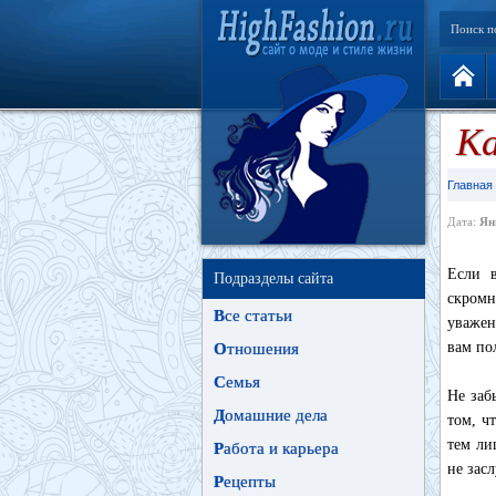
Поиск п
Ка
Главная
Дата:
Ян
Если в
Подразделы сайта
скромн
В
се статьи
уважен
вам по
О
тношения
С
емья
Не заб
Д
омашние дела
том, ч
тем ли
Р
абота и карьера
не зас
Р
ецепты