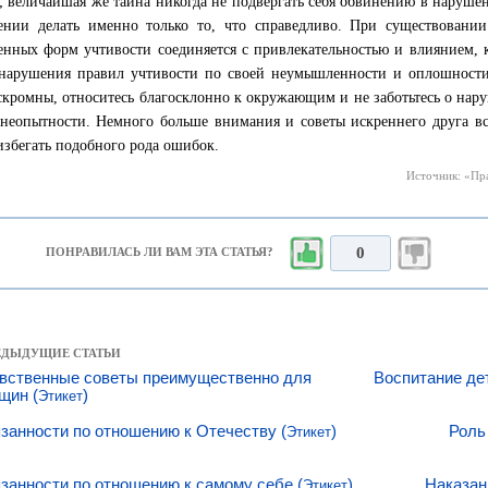
; величайшая же тайна никогда не подвергать себя обвинению в наруш
ении делать именно только то, что справедливо. При существовани
енных форм учтивости соединяется с привлекательностью и влиянием, 
нарушения правил учтивости по своей неумышленности и оплошности
 скромны, относитесь благосклонно к окружающим и не заботьтесь о нар
неопытности. Немного больше внимания и советы искреннего друга вск
избегать подобного рода ошибок.
Источник: «Пра
0
ПОНРАВИЛАСЬ ЛИ ВАМ ЭТА СТАТЬЯ?
РЕДЫДУЩИЕ СТАТЬИ
вственные советы преимущественно для
Воспитание де
щин (
)
Этикет
занности по отношению к Отечеству (
)
Роль
Этикет
занности по отношению к самому себе (
)
Наказан
Этикет