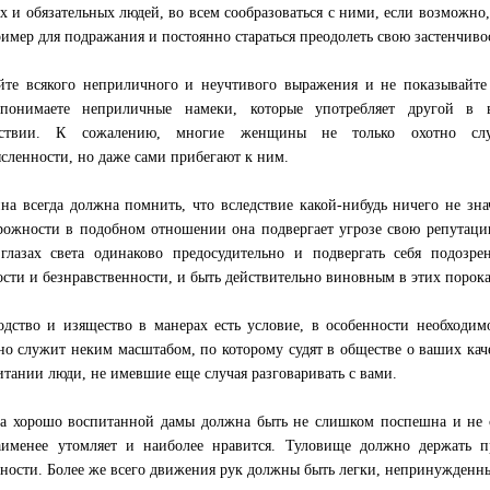
х и обязательных людей, во всем сообразоваться с ними, если возможно,
ример для подражания и постоянно стараться преодолеть свою застенчиво
йте всякого неприличного и неучтивого выражения и не показывайте
 понимаете неприличные намеки, которые употребляет другой в 
тствии. К сожалению, многие женщины не только охотно сл
сленности, но даже сами прибегают к ним.
а всегда должна помнить, что вследствие какой-нибудь ничего не зн
рожности в подобном отношении она подвергает угрозе свою репутаци
глазах света одинаково предосудительно и подвергать себя подозр
ости и безнравственности, и быть действительно виновным в этих порока
одство и изящество в манерах есть условие, в особенности необходим
но служит неким масштабом, по которому судят в обществе о ваших кач
итании люди, не имевшие еще случая разговаривать с вами.
а хорошо воспитанной дамы должна быть не слишком поспешна и не
именее утомляет и наиболее нравится. Туловище должно держать п
ности. Более же всего движения рук должны быть легки, непринужденны