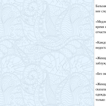
Бальза
нее сл
«Медле
время 
отчаст
«Каждо
недост
«Женщи
заблуж
«Без о
«Женщи
сказал
одежды
только