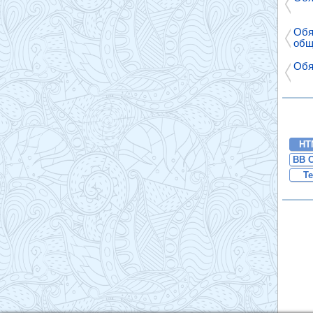
Обя
общ
Обя
HT
BB 
Te