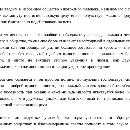
ы вводим в избранное общество какого-либо человека, незнакомого с 
у же минуту постигнет высокую цену его и почувствует желание приу
я так благотворно подействовала на него.
и учтивость составляет вообще необходимое условие для каждого чел
го в обществе, то она еще более становится необходимой в отдельных сл
окий сан или обширный ум, ни большое богатство, ни красота — ни
обойтись без того, чтобы добрая нравственность не придавала им б
сти, и ничто не внушает столько уважения и любви, как друж
ожение, кроткое достоинство и непринужденное простодушие.
есь свет сознается в той простой истине, что мужчина господствует си
а — доброй нравственностью, то и каждый человек должен быть убе
то любезность при оказании какой-нибудь милости чувствуется более, 
милость, и что дружеская улыбка или благосклонный тон проникают в 
 всякой превосходной речи.
асается до наружных условий или форм учтивости, то обраще
ванных обществах и благонамеренные советы приносят в этом случае