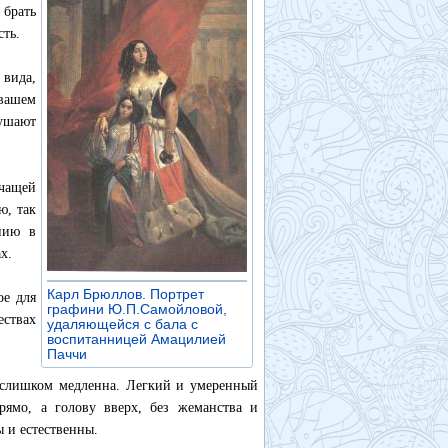
 брать
сть.
 вида,
вашем
ушают
ачащей
ю, так
ению в
х.
Карл Брюллов. Портрет
ое для
графини Ю.П.Самойловой,
ествах
удаляющейся с бала с
воспитанницей Амацилией
Паччи
»
 слишком медленна. Легкий и умеренный
рямо, а голову вверх, без жеманства и
 и естественны.