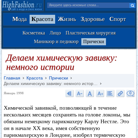
М
ода
К
расота
Ж
изнь
З
доровье
С
порт
Косметика
Лицо
Пластическая хирургия
Маникюр и педикюр
Прически
Делаем химическую завивку:
немного истории
Главная
Красота
Прически
Делаем химическую завивку: немного истор…
0
Январь 1998
Химической завивкой, позволяющей в течение
нескольких месяцев сохранять на голове локоны, мы
обязаны немецкому парикмахеру Карлу Нестле. Это
он в начале XX века, имея собственную
парикмахерскую в Лондоне, изобрел термическую