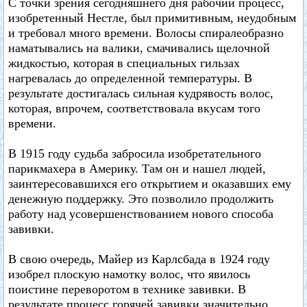
С точки зрения сегодняшнего дня рабочий процесс,
изобретенный Нестле, был примитивным, неудобным
и требовал много времени. Волосы спиралеобразно
наматывались на валики, смачивались щелочной
жидкостью, которая в специальных гильзах
нагревалась до определенной температуры. В
результате достигалась сильная кудрявость волос,
которая, впрочем, соответствовала вкусам того
времени.
В 1915 году судьба забросила изобретательного
парикмахера в Америку. Там он и нашел людей,
заинтересовавшихся его открытием и оказавших ему
денежную поддержку. Это позволило продолжить
работу над усовершенствованием нового способа
завивки.
В свою очередь, Майер из Карлсбада в 1924 году
изобрел плоскую намотку волос, что явилось
поистине переворотом в технике завивки. В
результате процесс горячей завивки значительно