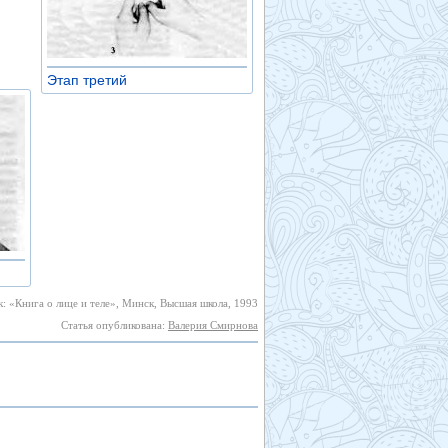
Этап третий
»
: «Книга о лице и теле», Минск, Высшая школа, 1993
Статья опубликована:
Валерия Смирнова