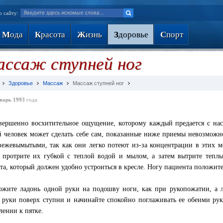
о сайту:
М
ода
К
расота
Ж
изнь
З
доровье
С
порт
ссаж ступней ног
Здоровье
Массаж
Массаж ступней ног
варь 1993
года
вершенно восхитительное ощущение, которому каждый предается с на
 человек может сделать себе сам, показанные ниже приемы невозможн
вежевымытыми, так как они легко потеют из-за концентрации в этих м
 протрите их губкой с теплой водой и мылом, а затем вытрите тепл
та, который должен удобно устроиться в кресле. Ногу пациента положите 
ожите ладонь одной руки на подошву ноги, как при рукопожатии, а 
 руки поверх ступни и начинайте спокойно поглаживать ее обеими ру
лении к пятке.