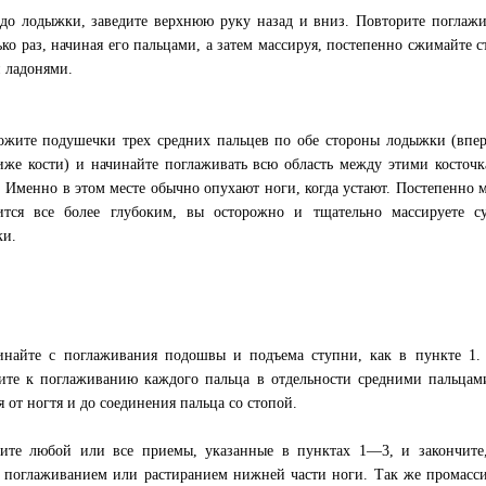
до лодыжки, заведите верхнюю руку назад и вниз. Повторите поглаж
ько раз, начиная его пальцами, а затем массируя, постепенно сжимайте 
 ладонями.
ожите подушечки трех средних пальцев по обе стороны лодыжки (впе
иже кости) и начинайте поглаживать всю область между этими косточ
. Именно в этом месте обычно опухают ноги, когда устают. Постепенно 
ится все более глубоким, вы осторожно и тщательно массируете с
ки.
инайте с поглаживания подошвы и подъема ступни, как в пункте 1.
ите к поглаживанию каждого пальца в отдельности средними пальцам
я от ногтя и до соединения пальца со стопой.
ите любой или все приемы, указанные в пунктах 1—3, и закончите
, поглаживанием или растиранием нижней части ноги. Так же промасс