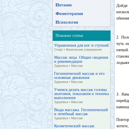
П
итание
Дойдя 
нескол
Ф
изиотерапия
обеими
П
сихология
Похожие статьи
2. Пол
чуть н
Упражнения для ног и ступней
Спорт
›
Физические упражнения
пяткой
станов
Массаж лица. Общие сведения
и рекомендации
лодыж
Здоровье
›
Массаж
Гигиенический массаж и его
основные движения
Здоровье
›
Массаж
Учимся делать массаж головы:
анатомия, показания и техника
3. Нач
выполнения
перейд
Здоровье
›
Массаж
начина
Виды массажа. Гигиенический
и лечебный массаж
Здоровье
›
Массаж
Повтор
Косметический массаж:
хотите