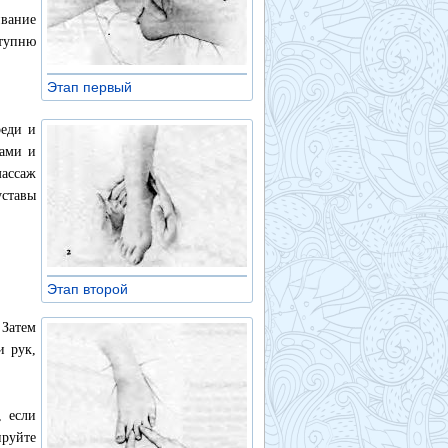
ивание
ступню
Этап первый
»
реди и
ками и
массаж
уставы
Этап второй
»
 Затем
и рук,
, если
ируйте