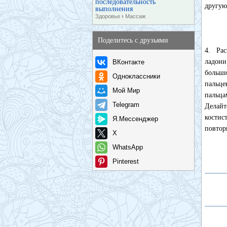
последовательность
другую
выполнения
Здоровье
›
Массаж
Поделитесь с друзьями
4. Ра
ладон
ВКонтакте
больши
Одноклассники
пальц
Мой Мир
пальца
Telegram
Делай
кости
Я.Мессенджер
повтор
X
WhatsApp
Pinterest