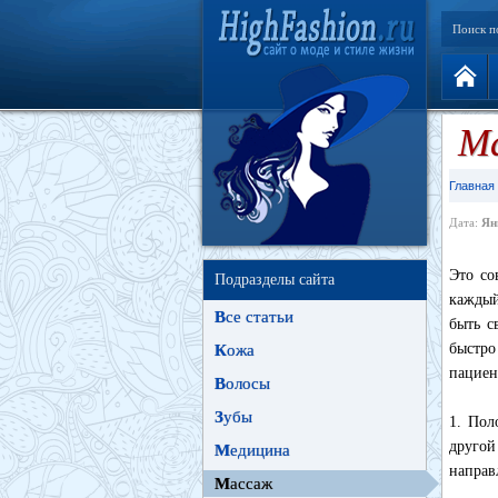
Поиск п
Ма
Главная
Дата:
Ян
Это со
Подразделы сайта
каждый
В
се статьи
быть с
быстро
К
ожа
пациен
В
олосы
З
убы
1. Пол
другой
М
едицина
направ
М
ассаж