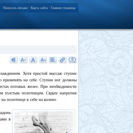
Написать письмо
Карта сайта
Главная страница
•
•
0
слаждением. Хотя простой массаж ступни
о применять на себе. Ступни ног должны
естах потовых желез. При необходимости
ым толстым полотенцем. Сядьте напротив
на полотенце к себе на колено.
ладонь
ками в