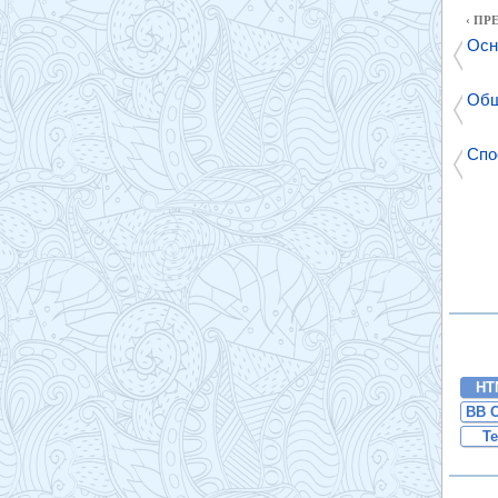
‹ П
Осн
Общ
Спо
HT
BB 
Te