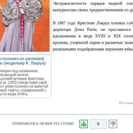
Экстравагантность нарядов модной эл
вычурностью своих предшественников из 
В 1987 году Кристиан Лакруа основал со
директора Дома Patou, он прославился 
вдохновение в моде XVIII и XIX столет
кружева, узорчатой парчи и расшитых ткан
роскошными подобранными верхними юбкам
-полонез из шелковой
ы (модельер К. Лакруа)
»
лекции под названием
легающий ангел»
узский кутюрье Кристиан
а (р. 1951) представил свой
нт юбки-полонез из взбитой
вой тафты, соединенной с
 по моде XVIII в.
Источник
0
ПОНРАВИЛАСЬ ЛИ ВАМ ЭТА СТАТЬЯ?