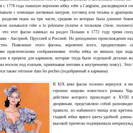
я с 1776 года пышную верхнюю юбку robe a l’anglaise, расходящуюся сп
тывали с помощью шелковых шнуров, пуговиц или тесьмы и драпиров
, разделяя ткань на три части, средняя из которых была длиннее бок
асон назывался robe a la polonaise (платье в польском стиле, полонез)
, что этот фасон намекал на раздел Польши в 1772 году тремя сос
ами - Австрией, Пруссией и Россией. Но доподлинно происхождение на
стно. Появление этого фасона, вероятнее всего, продиктовано с
ми практическими соображениями: чтобы юбка не мешала при ходьб
али в прорези для карманов, которые тогда были отдельной деталью к
ны носили под платьем, привязывая лентами к внутреннему поясу). Этот
ся также retrousse dans les poches (подобранный в карманы).
В XIX веке фасон полонез вернулся: в м
героини широко известного романа Чар
действие которого происходит в XVIII 
дворянкам, представляло собой разновидн
правило, из набивного чинца или кретон
гладкой юбки яркого цвета удобной длины
высокой прическе подчеркивала непринужде