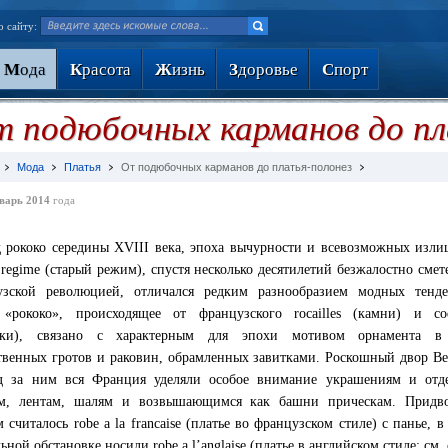
о сайту:
М
ода
К
расота
Ж
изнь
З
доровье
С
порт
 подюбочных карманов до пл
Мода
Платья
От подюбочных карманов до платья-полонез
варь 2014
года
 рококо середины XVIII века, эпоха вычурности и всевозможных изли
t regime (старый режим), спустя несколько десятилетий безжалостно сме
зской революцией, отличался редким разнообразием модных тенде
«рококо», происходящее от французского rocailles (камни) и coq
шки), связано с характерным для эпохи мотивом орнамента в
твенных гротов и раковин, обрамленных завитками. Роскошный двор Ве
д за ним вся Франция уделяли особое внимание украшениям и отде
ам, лентам, шалям и возвышающимся как башни прическам. Придв
 считалось robe a la francaise (платье во французском стиле) с панье, в
ной обстановке носили robe a l’anglaise (платье в английском стиле; см. с