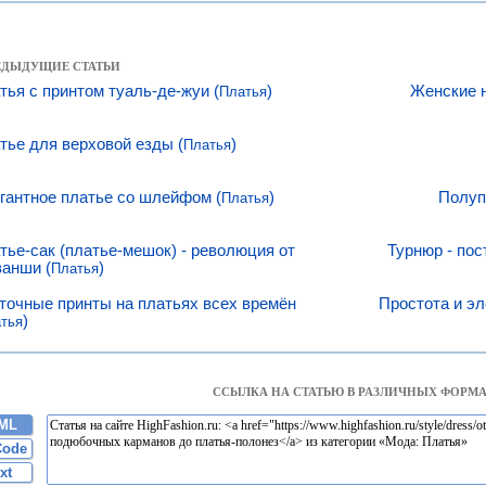
РЕДЫДУЩИЕ СТАТЬИ
тья с принтом туаль-де-жуи (
)
Женские н
Платья
тье для верховой езды (
)
Платья
гантное платье со шлейфом (
)
Полупр
Платья
тье-сак (платье-мешок) - революция от
Турнюр - пос
анши (
)
Платья
точные принты на платьях всех времён
Простота и эл
)
тья
ССЫЛКА НА СТАТЬЮ В РАЗЛИЧНЫХ ФОРМА
ML
Code
xt