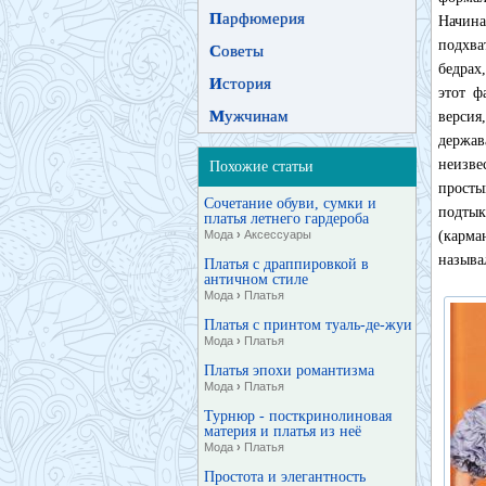
П
арфюмерия
Начина
подхва
С
оветы
бедрах
И
стория
этот ф
М
ужчинам
версия
держав
неизве
Похожие статьи
просты
Сочетание обуви, сумки и
подтык
платья летнего гардероба
Мода
›
Аксессуары
(карма
называл
Платья с драппировкой в
античном стиле
Мода
›
Платья
Платья с принтом туаль-де-жуи
Мода
›
Платья
Платья эпохи романтизма
Мода
›
Платья
Турнюр - посткринолиновая
материя и платья из неё
Мода
›
Платья
Простота и элегантность