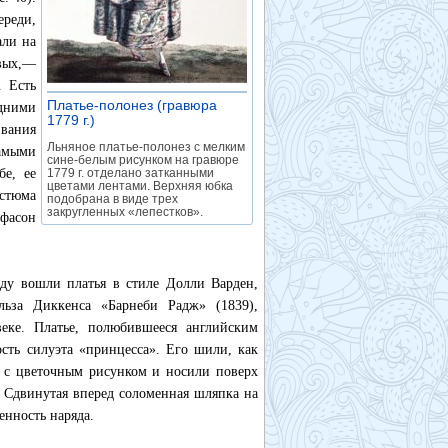
ереди,
али на
овых,—
. Есть
Платье-полонез (гравюра
едними
1779 г.)
»
звания
Льняное платье-полонез с мелким
амыми
сине-белым рисунком на гравюре
е, ее
1779 г. отделано затканными
цветами лентами. Верхняя юбка
остюма
подобрана в виде трех
закругленных «лепестков».
 фасон
оду вошли платья в стиле Долли Варден,
льза Диккенса «Барнеби Радж» (1839),
веке. Платье, полюбившееся английским
ость силуэта «принцесса». Его шили, как
а с цветочным рисунком и носили поверх
. Сдвинутая вперед соломенная шляпка на
нность наряда.