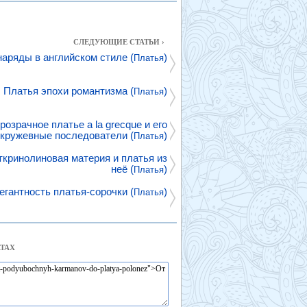
СЛЕДУЮЩИЕ СТАТЬИ ›
аряды в английском стиле (
)
Платья
Платья эпохи романтизма (
)
Платья
озрачное платье a la grecque и его
кружевные последователи (
)
Платья
ткринолиновая материя и платья из
неё (
)
Платья
егантность платья-сорочки (
)
Платья
ТАХ