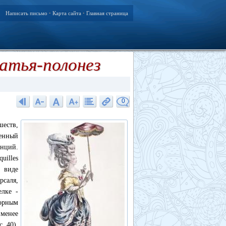
Написать письмо
Карта сайта
Главная страница
•
•
атья-полонез
0
шеств,
тенный
нций.
uilles
 виде
рсаля,
лке -
орным
 менее
. 40).