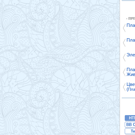
‹ П
Пла
Пла
Эле
Пла
Жив
Цве
(
Пла
HT
BB 
Te