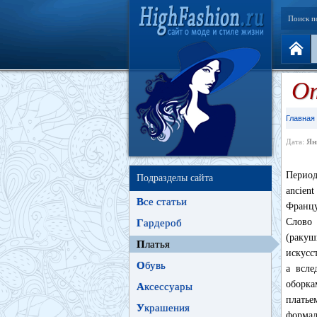
Поиск п
От
Главная
Дата:
Ян
Период
Подразделы сайта
ancien
В
се статьи
Францу
Слово 
Г
ардероб
(раку
П
латья
искусс
О
бувь
а всле
оборк
А
ксессуары
платьем
У
крашения
формаль