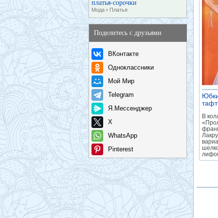
платья-сорочки
Мода
›
Платья
Поделитесь с друзьями
ВКонтакте
Одноклассники
Мой Мир
Telegram
Юбки
тафт
Я.Мессенджер
В кол
X
«Про
франц
WhatsApp
Лакру
вариа
шелко
Pinterest
лифом