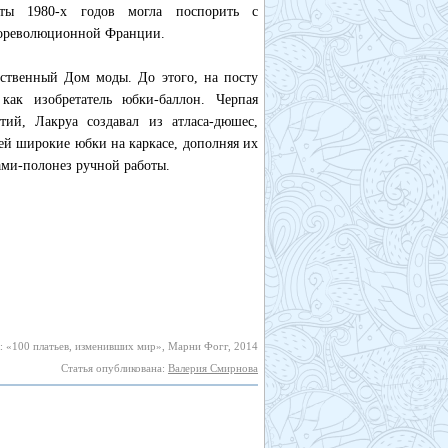
иты 1980-х годов могла поспорить с
дореволюционной Франции.
бственный Дом моды. До этого, на посту
как изобретатель юбки-баллон. Черпая
ий, Лакруа создавал из атласа-дюшес,
ей широкие юбки на каркасе, дополняя их
и-полонез ручной работы.
: «100 платьев, изменивших мир», Марни Фогг, 2014
Статья опубликована:
Валерия Смирнова