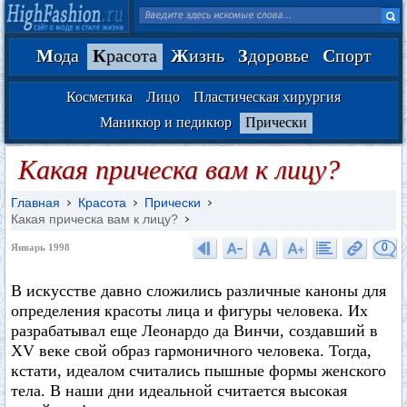
М
ода
К
расота
Ж
изнь
З
доровье
С
порт
Косметика
Лицо
Пластическая хирургия
Маникюр и педикюр
Прически
Какая прическа вам к лицу?
Главная
Красота
Прически
Какая прическа вам к лицу?
0
Январь 1998
В искусстве давно сложились различные каноны для
определения красоты лица и фигуры человека. Их
разрабатывал еще Леонардо да Винчи, создавший в
XV веке свой образ гармоничного человека. Тогда,
кстати, идеалом считались пышные формы женского
тела. В наши дни идеальной считается высокая