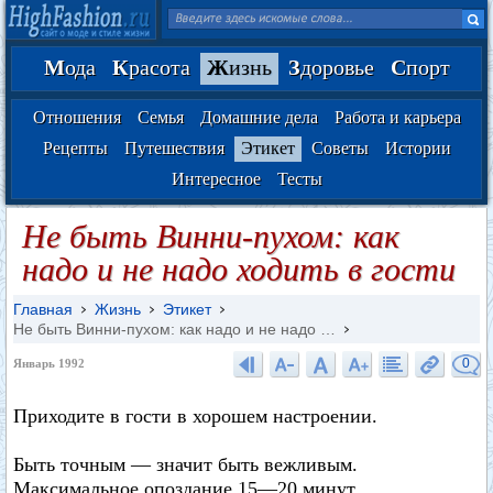
М
ода
К
расота
Ж
изнь
З
доровье
С
порт
Отношения
Семья
Домашние дела
Работа и карьера
Рецепты
Путешествия
Этикет
Советы
Истории
Интересное
Тесты
Не быть Винни-пухом: как
надо и не надо ходить в гости
Главная
Жизнь
Этикет
Не быть Винни-пухом: как надо и не надо …
0
Январь 1992
Приходите в гости в хорошем настроении.
Быть точным — значит быть вежливым.
Максимальное опоздание 15—20 минут.