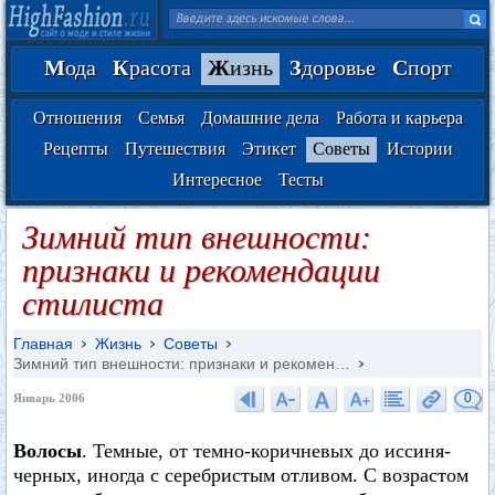
М
ода
К
расота
Ж
изнь
З
доровье
С
порт
Отношения
Семья
Домашние дела
Работа и карьера
Рецепты
Путешествия
Этикет
Советы
Истории
Интересное
Тесты
Зимний тип внешности:
признаки и рекомендации
стилиста
Главная
Жизнь
Советы
Зимний тип внешности: признаки и рекомен…
0
Январь 2006
Волосы
. Темные, от темно-коричневых до иссиня-
черных, иногда с серебристым отливом. С возрастом