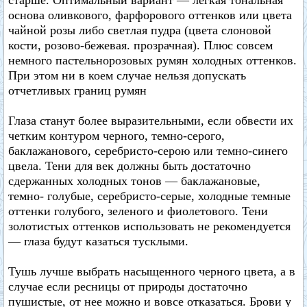
старше. Оптимальный вариант — легкая тональная
основа оливкового, фарфорового оттенков или цвета
чайной розы либо светлая пудра (цвета слоновой
кости, розово-бежевая. прозрачная). Плюс совсем
немного пастельнорозовых румян холодных оттенков.
При этом ни в коем случае нельзя допускать
отчетливых границ румян
Глаза станут более выразительными, если обвести их
четким контуром черного, темно-серого,
баклажанового, серебристо-серою или темно-синего
цвела. Тени для век должны быть достаточно
сдержанных холодных тонов — баклажановые,
темно- голубые, серебристо-серые, холодные темные
оттенки голубого, зеленого и фиолетового. Тени
золотистых оттенков использовать не рекомендуется
— глаза будут казаться тусклыми.
Тушь лучше выбрать насыщенного черного цвета, а в
случае если ресницы от природы достаточно
пушистые, от нее можно и вовсе отказаться. Брови у