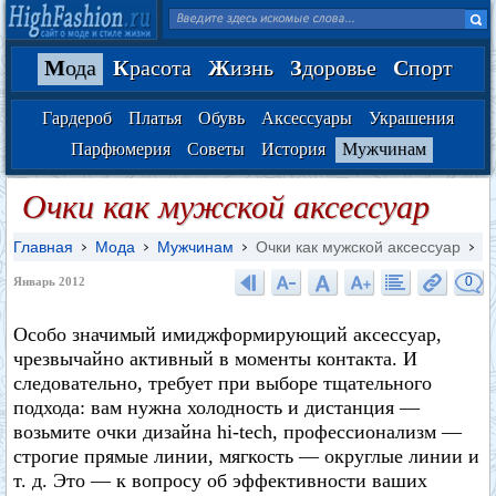
М
ода
К
расота
Ж
изнь
З
доровье
С
порт
Гардероб
Платья
Обувь
Аксессуары
Украшения
Парфюмерия
Советы
История
Мужчинам
Очки как мужской аксессуар
Главная
Мода
Мужчинам
Очки как мужской аксессуар
0
Январь 2012
Особо значимый имиджформирующий аксессуар,
чрезвычайно активный в моменты контакта. И
следовательно, требует при выборе тщательного
подхода: вам нужна холодность и дистанция —
возьмите очки дизайна hi-tech, профессионализм —
строгие прямые линии, мягкость — округлые линии и
т. д. Это — к вопросу об эффективности ваших