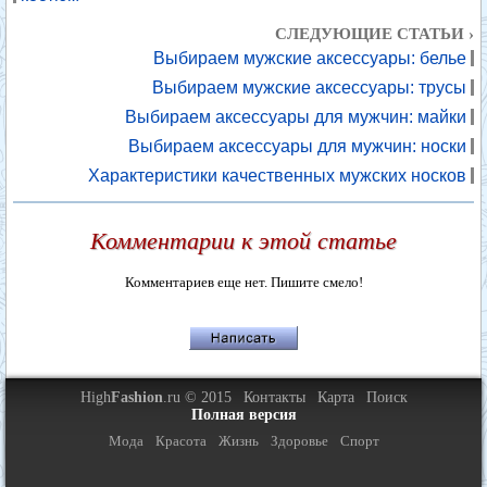
СЛЕДУЮЩИЕ СТАТЬИ ›
Выбираем мужские аксессуары: белье
Выбираем мужские аксессуары: трусы
Выбираем аксессуары для мужчин: майки
Выбираем аксессуары для мужчин: носки
Характеристики качественных мужских носков
Комментарии к этой статье
Комментариев еще нет. Пишите смело!
High
Fashion
.ru © 2015
Контакты
Карта
Поиск
Полная версия
Мода
Красота
Жизнь
Здоровье
Спорт