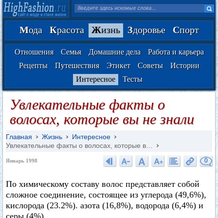
М
ода
К
расота
Ж
изнь
З
доровье
С
порт
Отношения
Семья
Домашние дела
Работа и карьера
Рецепты
Путешествия
Этикет
Советы
Истории
Интересное
Тесты
Увлекательные факты о
волосах, которые вы не знали
Главная
Жизнь
Интересное
Увлекательные факты о волосах, которые в…
0
Январь 1998
По химическому составу волос представляет собой
сложное соединение, состоящее из углерода (49,6%),
кислорода (23.2%). азота (16,8%), водорода (6,4%) и
серы (4%).