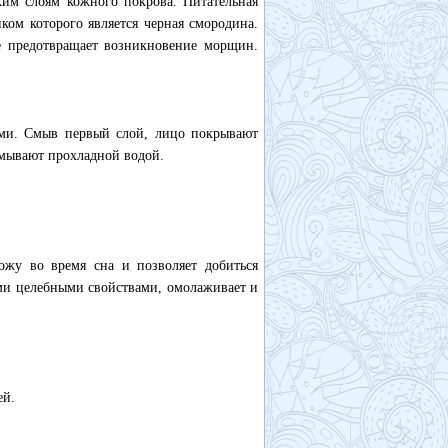
ким слоям кожного покрова. Питательная
ом которого является черная смородина.
же предотвращает возникновение морщин.
ми. Смыв первый слой, лицо покрывают
 смывают прохладной водой.
кожу во время сна и позволяет добиться
ми целебными свойствами, омолаживает и
ей.