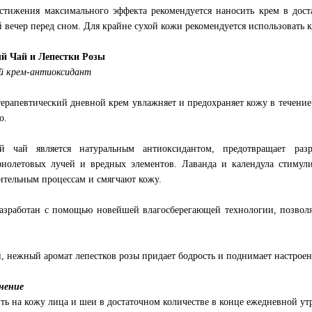
стижения максимального эффекта рекомендуется наносить крем в дос
 вечер перед сном. Для крайне сухой кожи рекомендуется использовать к
й Чай и Лепестки Розы
й крем-антиоксидант
ерапевтический дневной крем увлажняет и предохраняет кожу в течение
о.
ый чай является натуральным антиоксидантом, предотвращает р
фиолетовых лучей и вредных элементов. Лаванда и календула стимул
ительным процессам и смягчают кожу.
азработан с помощью новейшей влагосберегающей технологии, позвол
, нежный аромат лепестков розы придает бодрость и поднимает настроени
нение
ть на кожу лица и шеи в достаточном количестве в конце ежедневной ут