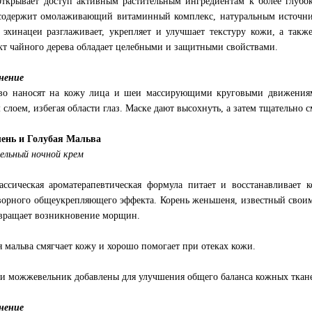
открывает доступ активным растительным ингредиентам к более глубо
содержит омолаживающий витаминный комплекс, натуральным источник
 эхинацеи разглаживает, укрепляет и улучшает текстуру кожи, а так
кт чайного дерева обладает целебными и защитными свойствами.
нение
во наносят на кожу лица и шеи массирующими круговыми движения
 слоем, избегая области глаз. Маске дают высохнуть, а затем тщательно
ень и Голубая Мальва
льный ночной крем
ассическая ароматерапевтическая формула питает и восстанавливает 
ворного общеукрепляющего эффекта. Корень женьшеня, известный свои
вращает возникновение морщин.
я мальва смягчает кожу и хорошо помогает при отеках кожи.
 и можжевельник добавлены для улучшения общего баланса кожных ткан
нение