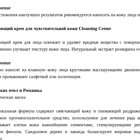
нение
стижения наилучших результатов рекомендуется наносить на кожу лица 
ющий крем для чувствительной кожи Cleansing Creme
щий крем для лица освежает и удаляет вредные вещества с поверхно
венно улучшает текстуру кожи лица. Натуральный экстракт розмарина о
нение
во наносят на влажную кожу лица круговыми массирующими движени
и промакивают салфеткой или полотенцем.
иких пчел и Ромашка
ческая маска
икальная формула содержит смягчающий кожу и снимающий раздраже
ное противоспалительное средство, используемое для лечения ряда
тывает клетки кожи важнейшими элементами, стимулирующими рег
ен фенхель. Сандаловое дерево и лаванда балансируют жировые вы
н.