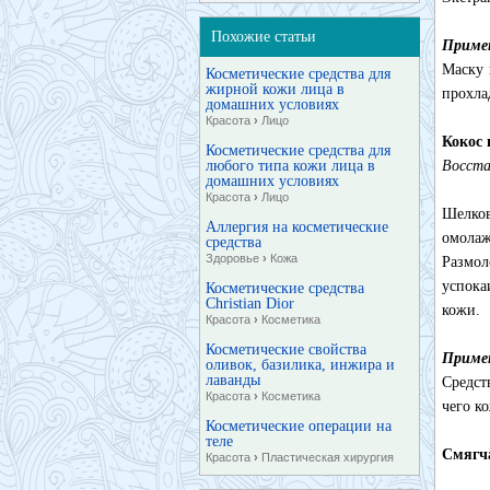
Похожие статьи
Приме
Маску 
Косметические средства для
жирной кожи лица в
прохла
домашних условиях
Красота
›
Лицо
Кокос
Косметические средства для
любого типа кожи лица в
Восста
домашних условиях
Красота
›
Лицо
Шелков
Аллергия на косметические
омолаж
средства
Здоровье
›
Кожа
Размол
успока
Косметические средства
Christian Dior
кожи.
Красота
›
Косметика
Косметические свойства
Приме
оливок, базилика, инжира и
лаванды
Средст
Красота
›
Косметика
чего к
Косметические операции на
теле
Смягча
Красота
›
Пластическая хирургия