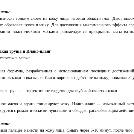
нение
наносят тонким слоем на кожу лица, избегая области глаз. Дают высо
т образовавшуюся пленку. Для достижения максимального эффекта сл
вании пластическими масками рекомендуется прикрывать глаза ват
.
ская груша и Иланг-иланг
втическая маска
ая формула, разработанная с использованием последних достижений
типов кожи и оказывает благотворное воздействие на кожу, повышая ее у
кая груша — эффективное средство для глубокой очистки кожи.
ое масло и герань тонизируют кожу. Иланг-иланг — изысканный экст
ируется с романтическими чувствами и обладает расслабляющим действи
нение
ами пальцев нанести на кожу лица. Смыть через 5-10 минут, после чего