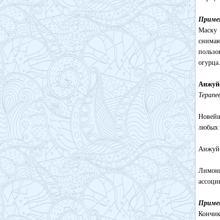
Приме
Маску 
снимаю
пользо
огурца
Анжуй
Терапе
Новейш
любых 
Анжуйс
Лимонн
ассоци
Приме
Кончик