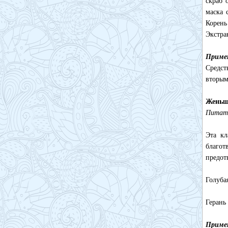
скраб 
маска 
Корень
Экстра
Приме
Средст
вторым
Женьш
Питате
Эта кл
благот
предот
Голуба
Герань
Приме