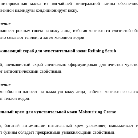
инизированная маска из мягчайшей минеральной глины обеспечива
твенной календулы кондиционирует кожу.
нение
наносят ровным слоем на кожу лица, избегая контакта со слизистой обо
ьно смывают теплой, а затем холодной водой.
живающий скраб для чувствительной кожи Refining Scrub
, шелковистый скраб специально сформулирован для очистки чувстви
ет антисептическими свойствами.
нение
во обильно наносят на влажную кожу лица, избегая контакта со слизи
т теплой водой.
льный крем для чувствительной кожи Moisturizing Creme
, богатый витаминами питательный крем увлажняет, омолаживает и
кт бузины обладает прекрасными увлажняющими свойствами.