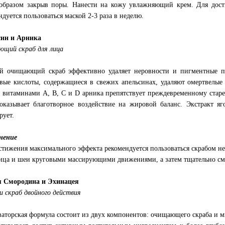
образом закрыв поры. Нанести на кожу увлажняющий крем. Для дос
ндуется пользоваться маской 2-3 раза в неделю.
син и Арника
щий скраб для лица
 очищающий скраб эффективно удаляет неровности и пигментные пя
вые кислоты, содержащиеся в свежих апельсинах, удаляют омертвелые 
я витаминами А, В, С и D арника препятствует преждевременному ста
оказывает благотворное воздействие на жировой баланс. Экстракт я
рует.
нение
стижения максимального эффекта рекомендуется пользоваться скрабом не 
ица и шеи круговыми массирующими движениями, а затем тщательно см
я Смородина и Эхинацея
и скраб двойного действия
ваторская формула состоит из двух компонентов: очищающего скраба и