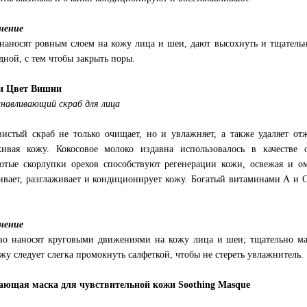
нение
наносят ровным слоем на кожу лица и шеи, дают высохнуть и тщательн
дной, с тем чтобы закрыть поры.
 и Цвет Вишни
навливающий скраб для лица
истый скраб не только очищает, но и увлажняет, а также удаляет о
ивая кожу. Кокосовое молоко издавна использовалось в качестве
отые скорлупки орехов способствуют регенерации кожи, освежая и о
ивает, разглаживает и кондиционирует кожу. Богатый витаминами А и 
нение
во наносят круговыми движениями на кожу лица и шеи; тщательно ма
ожу следует слегка промокнуть салфеткой, чтобы не стереть увлажнитель.
ющая маска для чувствительной кожи Soothing Masque