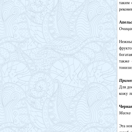
таким 
рекоме
Апель
Очищаю
Нежный
фрукто
богата
также 
тонизи
Приме
Для до
кожу л
Черна
Маска 
Эта но