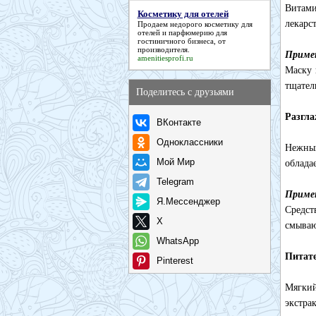
Витам
Косметику для отелей
лекарс
Продаем недорого
косметику для
отелей
и парфюмерию для
гостиничного бизнеса, от
производителя.
Приме
amenitiesprofi.ru
Маску 
тщател
Поделитесь с друзьями
Разгла
ВКонтакте
Одноклассники
Нежный
Мой Мир
облада
Telegram
Приме
Я.Мессенджер
Средст
X
смываю
WhatsApp
Питате
Pinterest
Мягкий
экстра