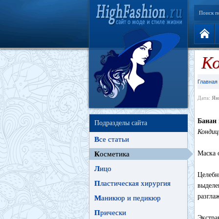
Поиск п
Ко
Главная
Дата:
Ян
Банан
Подразделы сайта
Кондиц
В
се статьи
Маска 
К
осметика
Л
ицо
Целебн
П
ластическая хирургия
выделе
разгла
М
аникюр и педикюр
П
рически
Экстра