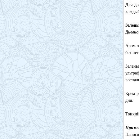
Для до
каждый
Зелены
Дневно
Аромат
без нег
Зелен
ультра
воспал
Крем р
дня.
Тонкий
Приме
Наноси