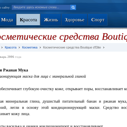
о сайту:
М
ода
К
расота
Ж
изнь
З
доровье
С
порт
сметические средства Boutiq
Красота
Косметика
Косметические средства Boutique d’Elite
варь 2006
года
 и Ржаная Мука
ионирующая маска для лица с минеральной глиной
обеспечивает глубокую очистку коже, открывает поры, восстанавливает к
ая минеральная глина, душистый питательный банан и ржаная мук
ний, легли в основу этой кондиционирующей маски. Средство восс
живает кожу лица.
кты василька и очанки кондиционируют и восстанавливают.