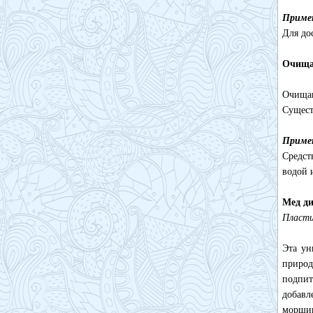
Приме
Для до
Очища
Очищаю
Сущест
Приме
Средст
водой 
Мед д
Пласти
Эта ун
природ
подпи
добавл
морщи