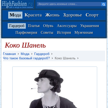
М
ода
К
расота
Ж
изнь
З
доровье
С
порт
Гардероб
Платья
Обувь
Аксессуары
Украшения
Парфюмерия
Советы
История
Мужчинам
Коко Шанель
Главная
Мода
Гардероб
Что такое базовый гардероб?
Коко Шанель