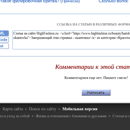
 такое филировочная бритва? (
)
Сколько волос 
Прически
ССЫЛКА НА СТАТЬЮ В РАЗЛИЧНЫХ ФОРМА
ML
Code
xt
Комментарии к этой ста
Комментариев еще нет. Пишите смело!
Карта сайта
Поиск по сайту
Мобильная версия
♥
♥
♥
а и уход за собой
Жизнь и отношения с близкими и друзьями
Статьи и 
♥
♥