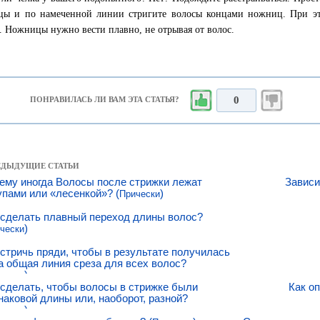
ы и по намеченной линии стригите волосы концами ножниц. При эт
. Ножницы нужно вести плавно, не отрывая от волос.
0
ПОНРАВИЛАСЬ ЛИ ВАМ ЭТА СТАТЬЯ?
РЕДЫДУЩИЕ СТАТЬИ
ему иногда Волосы после стрижки лежат
Зависи
упами или «лесенкой»? (
)
Прически
 сделать плавный переход длины волос?
)
чески
 стричь пряди, чтобы в результате получилась
а общая линия среза для всех волос?
)
чески
 сделать, чтобы волосы в стрижке были
Как о
наковой длины или, наоборот, разной?
)
чески