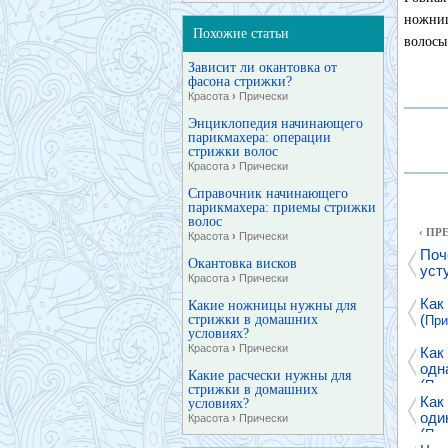
ножниц
Похожие статьи
волосы
Зависит ли окантовка от
фасона стрижки?
Красота
›
Прически
Энциклопедия начинающего
парикмахера: операции
стрижки волос
Красота
›
Прически
Справочник начинающего
парикмахера: приемы стрижки
волос
‹ П
Красота
›
Прически
Поч
Окантовка висков
уст
Красота
›
Прически
Как
Какие ножницы нужны для
(
стрижки в домашних
При
условиях?
Красота
›
Прически
Как
одн
Какие расчески нужны для
(
При
стрижки в домашних
Как
условиях?
оди
Красота
›
Прически
(
При