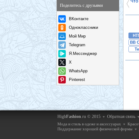
Что
Поделитесь с друзьями
ВКонтакте
Одноклассники
HT
Мой Мир
BB 
Telegram
Te
Я.Мессенджер
X
WhatsApp
Pinterest
High
Fashion
.ru © 2015
Обратная связь
♥
Мода и стиль в одеже и аксессуарах
Красот
♥
Поддержание хорошей физической формы
♥