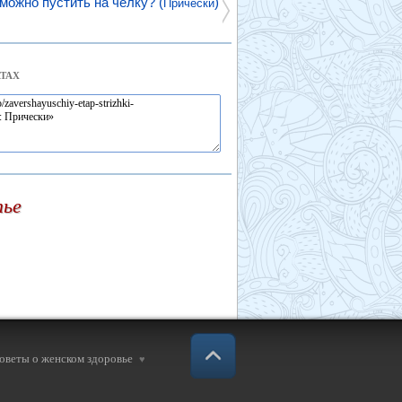
можно пустить на челку? (
)
Прически
ТАХ
тье
советы о женском здоровье
♥