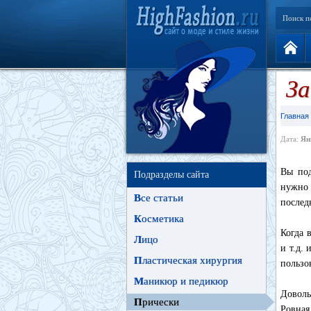
Поиск п
За
Главная
Дата:
Ян
Вы под
Подразделы сайта
нужно 
В
се статьи
послед
К
осметика
Когда 
Л
ицо
и т.д.
П
ластическая хирургия
пользо
М
аникюр и педикюр
Доволь
П
рически
Ровная