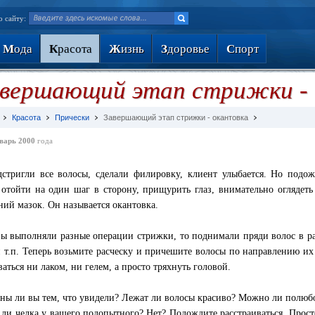
о сайту:
М
ода
К
расота
Ж
изнь
З
доровье
С
порт
вершающий этап стрижки - 
Красота
Прически
Завершающий этап стрижки - окантовка
варь 2000
года
стригли все волосы, сделали филировку, клиент улыбается. Но подож
отойти на один шаг в сторону, прищурить глаз, внимательно оглядеть 
ний мазок. Он называется окантовка.
вы выполняли разные операции стрижки, то поднимали пряди волос в ра
 и т.п. Теперь возьмите расческу и причешите волосы по направлению их 
ваться ни лаком, ни гелем, а просто тряхнуть головой.
ны ли вы тем, что увидели? Лежат ли волосы красиво? Можно ли полюбо
 ли челка у вашего подопытного? Нет? Подождите расстраиваться. Прост