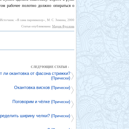
ом рабочее полотно должно опираться о
Источник: «Я сама парикмахер», М. С. Зимина, 2000
Статья опубликована:
Мария Фролова
СЛЕДУЮЩИЕ СТАТЬИ ›
т ли окантовка от фасона стрижки?
(
)
Прически
Окантовка висков (
)
Прически
Поговорим и чёлке (
)
Прически
пределить ширину челки? (
)
Прически