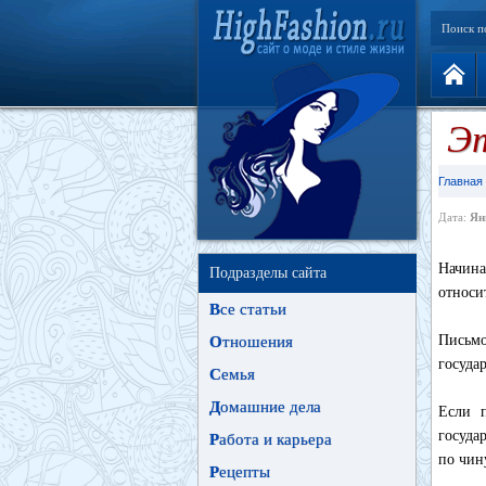
Поиск п
Эт
Главная
Дата:
Ян
Начина
Подразделы сайта
относи
В
се статьи
Письм
О
тношения
госуда
С
емья
Д
омашние дела
Если п
госуда
Р
абота и карьера
по чин
Р
ецепты