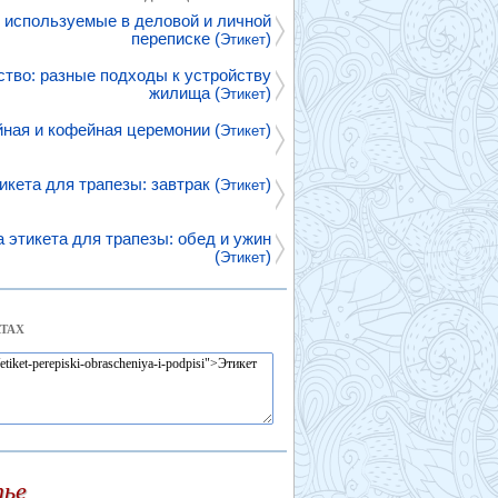
 используемые в деловой и личной
переписке (
)
Этикет
тво: разные подходы к устройству
жилища (
)
Этикет
ная и кофейная церемонии (
)
Этикет
икета для трапезы: завтрак (
)
Этикет
 этикета для трапезы: обед и ужин
(
)
Этикет
ТАХ
тье