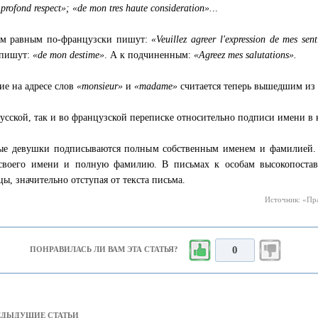
profond respect»; «de mon tres haute consideration».
..
ам равным по-французски пишут:
«Veuillez agreer l'expression de mes sen
 пишут:
«de mon destime»
. А к подчиненным:
«Agreez mes salutations».
ие на адресе слов
«monsieur»
и
«madame»
считается теперь вышедшим из 
русской, так и во французской переписке относительно подписи имени в
е девушки подписываются полным собственным именем и фамилией. 
своего имени и полную фамилию. В письмах к особам высокопостав
цы, значительно отступая от текста письма.
Источник: «Пра
0
ПОНРАВИЛАСЬ ЛИ ВАМ ЭТА СТАТЬЯ?
РЕДЫДУЩИЕ СТАТЬИ