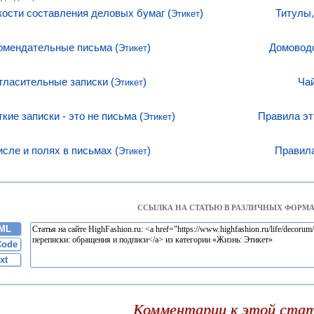
кости составления деловых бумаг (
)
Титулы,
Этикет
омендательные письма (
)
Домоводс
Этикет
гласительные записки (
)
Чай
Этикет
ткие записки - это не письма (
)
Правила эт
Этикет
исле и полях в письмах (
)
Правила
Этикет
ССЫЛКА НА СТАТЬЮ В РАЗЛИЧНЫХ ФОРМА
ML
Code
xt
Комментарии к этой ста