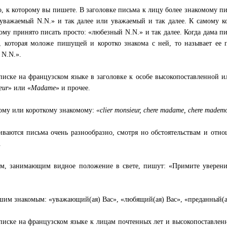
о, к которому вы пишете. В заголовке письма к лицу более знакомому п
уважаемый N.N.» и так далее или уважаемый и так далее. К самому к
ому принято писать просто: «любезный N.N.» и так далее. Когда дама п
, которая моложе пишущей и коротко знакома с ней, то называет ее 
 N.N.».
писке на французском языке в заголовке к особе высокопоставленной 
eur
» или «
Madame
» и прочее.
ому или короткому знакомому:
«clier monsieur, chere madame, chere mademo
иваются письма очень разнообразно, смотря но обстоятельствам и от
.
м, занимающим видное положение в свете, пишут: «Примите уверен
шим знакомым: «уважающий(ая) Вас», «любящий(ая) Вас», «преданный(а
писке на французском языке к лицам почтенных лет и высокопоставле