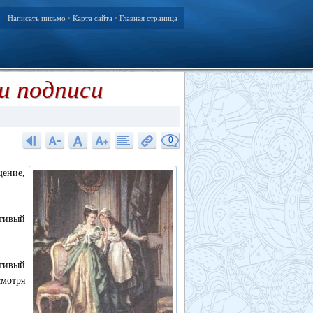
Написать письмо
Карта сайта
Главная страница
•
•
и подписи
0
щение,
тивый
стивый
смотря