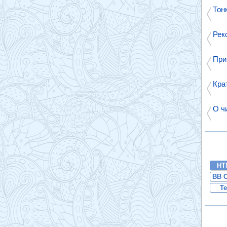
Тон
Рек
При
Кра
О ч
HT
BB 
Te