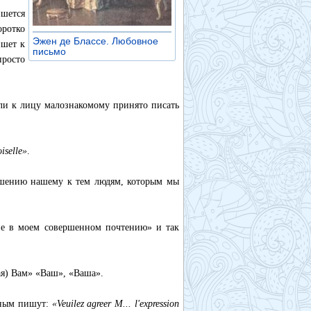
ишется
оротко
Эжен де Блассе. Любовное
ишет к
письмо
»
просто
или к лицу малознакомому принято писать
iselle»
.
ношению нашему к тем людям, которым мы
ие в моем совершенном почтению» и так
я) Вам» «Ваш», «Ваша».
нным пишут:
«Veuilez agreer М... l'expression