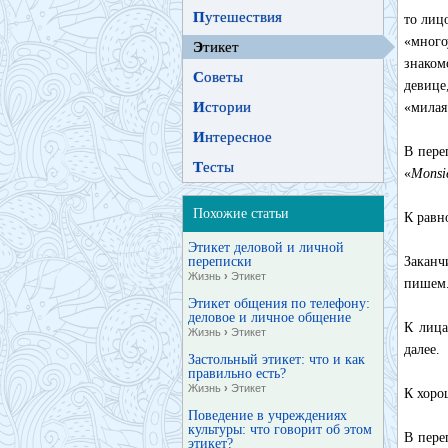
П
утешествия
то лиц
«много
Э
тикет
знаком
С
оветы
девице
И
стории
«милая
И
нтересное
В пере
Т
есты
«
Monsi
Похожие статьи
К равн
Этикет деловой и личной
переписки
Заканч
Жизнь
›
Этикет
пишем
Этикет общения по телефону:
деловое и личное общение
К лица
Жизнь
›
Этикет
далее.
Застольный этикет: что и как
правильно есть?
Жизнь
›
Этикет
К хоро
Поведение в учреждениях
культуры: что говорит об этом
В пере
этикет?