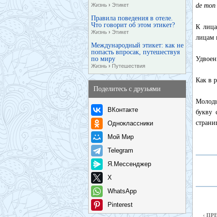
Жизнь
›
Этикет
de mon 
Правила поведения в отеле.
Что говорит об этом этикет?
К лиц
Жизнь
›
Этикет
лицам
Международный этикет: как не
попасть впросак, путешествуя
по миру
Удвоен
Жизнь
›
Путешествия
Как в 
Поделитесь с друзьями
Молоды
ВКонтакте
букву 
страни
Одноклассники
Мой Мир
Telegram
Я.Мессенджер
X
WhatsApp
Pinterest
‹ П