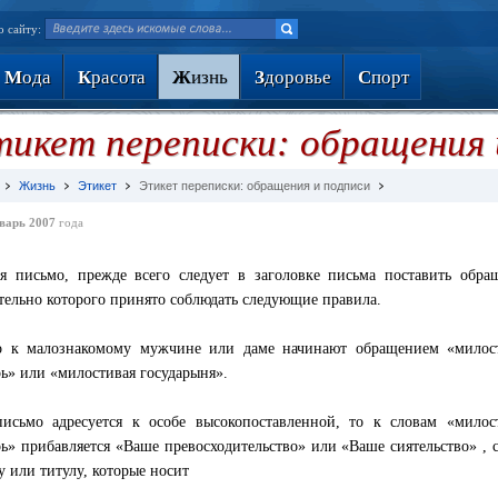
о сайту:
М
ода
К
расота
Ж
изнь
З
доровье
С
порт
икет переписки: обращения 
Жизнь
Этикет
Этикет переписки: обращения и подписи
варь 2007
года
я письмо, прежде всего следует в заголовке письма поставить обра
тельно которого принято соблюдать следующие правила.
о к малознакомому мужчине или даме начинают обращением «милос
рь» или «милостивая государыня».
исьмо адресуется к особе высокопоставленной, то к словам «мило
рь» прибавляется «Ваше превосходительство» или «Ваше сиятельство» , 
у или титулу, которые носит