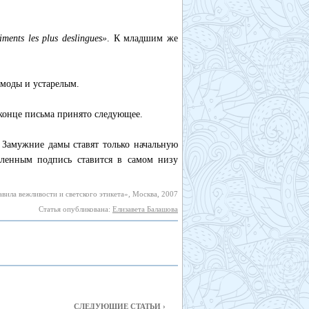
timents les plus deslingues»
. К младшим же
моды и устарелым.
 конце письма принято следующее.
Замужние дамы ставят только начальную
ленным подпись ставится в самом низу
вила вежливости и светского этикета», Москва, 2007
Статья опубликована:
Елизавета Балашова
СЛЕДУЮЩИЕ СТАТЬИ ›