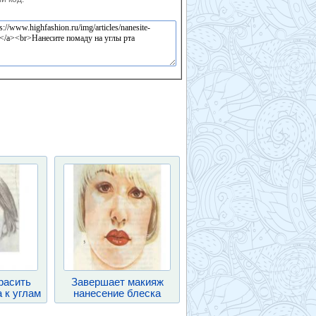
расить
Завершает макияж
 к углам
нанесение блеска