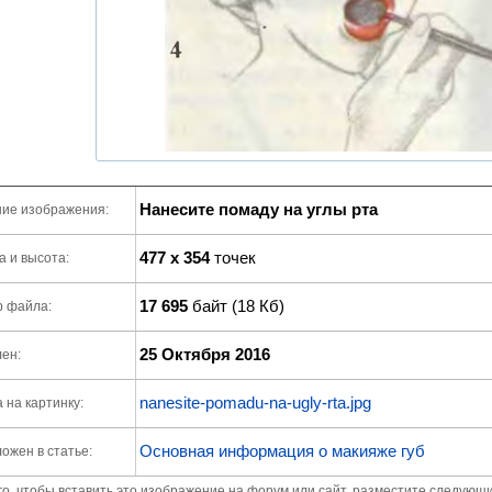
Нанесите помаду на углы рта
ие изображения:
477 x 354
точек
 и высота:
17 695
байт (18 Кб)
р файла:
25 Октября 2016
ен:
nanesite-pomadu-na-ugly-rta.jpg
 на картинку:
Основная информация о макияже губ
ожен в статье:
го, чтобы вставить это изображение на форум или сайт, разместите следующи