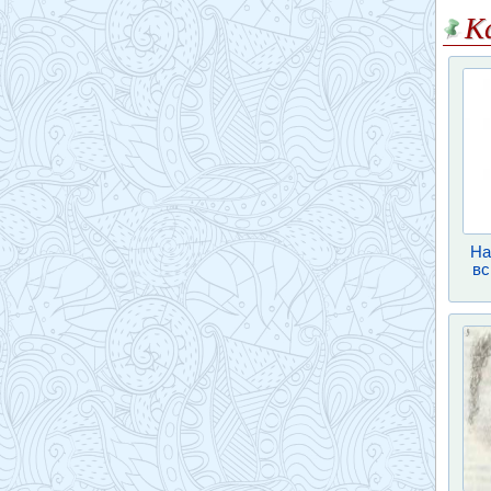
К
На
вс