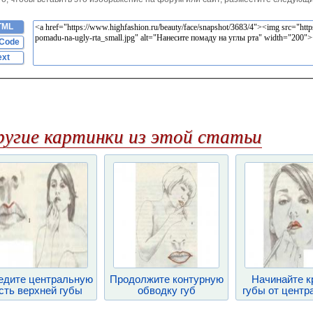
TML
Code
ext
ругие картинки из этой статьи
едите центральную
Продолжите контурную
Начинайте к
сть верхней губы
обводку губ
губы от центра