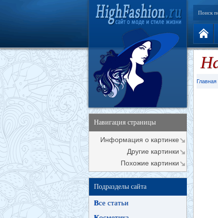
Поиск п
На
Главная
Навигация страницы
Информация о картинке
Другие картинки
Похожие картинки
Подразделы сайта
В
се статьи
К
осметика