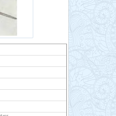
й код: