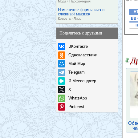
Мода
›
Парфюмерия
Изменение формы глаз и
H
сложный макияж
BB 
Красота
›
Лицо
T
Поделитесь с друзьями
ВКонтакте
Одноклассники
Д
Мой Мир
Telegram
Я.Мессенджер
X
WhatsApp
Pinterest
Обв
ча