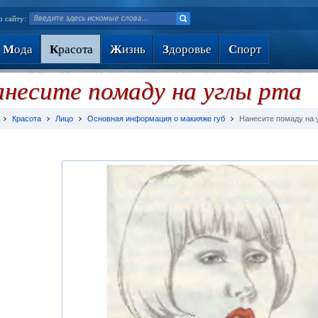
о сайту:
М
ода
К
расота
Ж
изнь
З
доровье
С
порт
несите помаду на углы рта
Красота
Лицо
Основная информация о макияже губ
Нанесите помаду на 