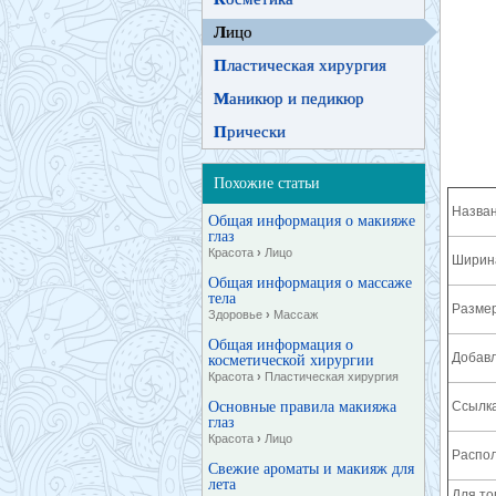
Л
ицо
П
ластическая хирургия
М
аникюр и педикюр
П
рически
Похожие статьи
Назван
Общая информация о макияже
глаз
Красота
›
Лицо
Ширина
Общая информация о массаже
тела
Разме
Здоровье
›
Массаж
Общая информация о
Добавл
косметической хирургии
Красота
›
Пластическая хирургия
Основные правила макияжа
Ссылка
глаз
Красота
›
Лицо
Распол
Свежие ароматы и макияж для
лета
Для то