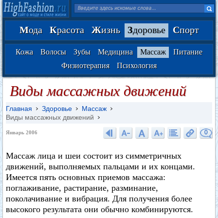
М
ода
К
расота
Ж
изнь
З
доровье
С
порт
Кожа
Волосы
Зубы
Медицина
Массаж
Питание
Физиотерапия
Психология
Виды массажных движений
Главная
Здоровье
Массаж
Виды массажных движений
0
Январь 2006
Массаж лица и шеи состоит из симметричных
движений, выполняемых пальцами и их концами.
Имеется пять основных приемов массажа:
поглаживание, растирание, разминание,
поколачивание и вибрация. Для получения более
высокого результата они обычно комбинируются.