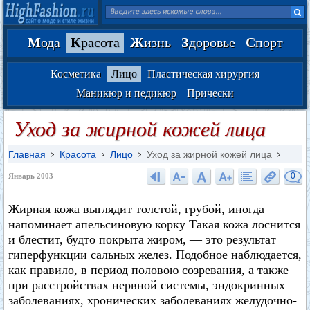
М
ода
К
расота
Ж
изнь
З
доровье
С
порт
Косметика
Лицо
Пластическая хирургия
Маникюр и педикюр
Прически
Уход за жирной кожей лица
Главная
Красота
Лицо
Уход за жирной кожей лица
0
Январь 2003
Жирная кожа выглядит толстой, грубой, иногда
напоминает апельсиновую корку Такая кожа лоснится
и блестит, будто покрыта жиром, — это результат
гиперфункции сальных желез. Подобное наблюдается,
как правило, в период половою созревания, а также
при расстройствах нервной системы, эндокринных
заболеваниях, хронических заболеваниях желудочно-